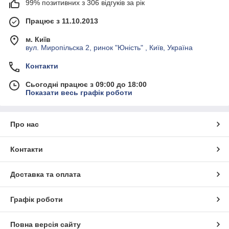
Міцність і довговічність
— виготовлені з
99% позитивних з 306 відгуків за рік
інструментальної або швидкорізальної сталі.
Працює з 11.10.2013
Універсальність
— підходять для різних діаметрів і
типів різьби (метрична, дюймова, трубна).
м. Київ
вул. Миропільска 2, ринок "Юність" , Київ, Україна
Зручність у роботі
— легко встановлюються у
тримачі та працюють навіть у складних умовах.
Контакти
Різноманітність моделей
— машинні, ручні,
комплектні набори мітчиків для професійного та
Сьогодні працює з 09:00 до 18:00
побутового використання.
Показати весь графік роботи
Для кого підходять:
Слюсарі та майстри ремонтних робіт.
Про нас
Будівельники та монтажники.
Домашні умільці для господарських завдань.
Контакти
Доставка та оплата
Графік роботи
Повна версія сайту