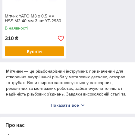
Мітчик YATO М3 х 0.5 мм
HSS М2 40 мм 3 шт YT-2930
В наявності
310
₴
Купити
Мітчики
— це різьбонарізний інструмент, призначений для
створення внутрішньої різьби у металевих деталях, отворах
та трубах. Вони широко застосовуються у слюсарних,
ремонтних та монтажних роботах, забезпечуючи точність і
надійність різьбових з’єднань. Завдяки високоякісній сталі та
продуманій геометрії ріжучих кромок мітчики гарантують
Показати все
чистоту різьби та довговічність у використанні.
Переваги:
Точність і якість різьби
— забезпечують рівну та
Про нас
чітку внутрішню різьбу.