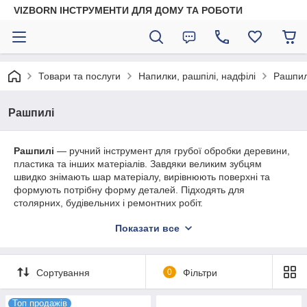
VIZBORN ІНСТРУМЕНТИ ДЛЯ ДОМУ ТА РОБОТИ
Товари та послуги
Напилки, рашпілі, надфілі
Рашпил
Рашпилі
Рашпилі
— ручний інструмент для грубої обробки деревини,
пластика та інших матеріалів. Завдяки великим зубцям
швидко знімають шар матеріалу, вирівнюють поверхні та
формують потрібну форму деталей. Підходять для
столярних, будівельних і ремонтних робіт.
Купити рашпилі в Україні
можна за доступною ціною з
Показати все
доставкою по всій країні.
Сортування
0
Фільтри
Топ продажів