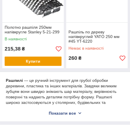
Полотно рашпіля 250мм
напівкругле Stanley 5-21-299
Рашпіль по дереву
напівкруглий YATO 250 мм
В наявності
#45 YT-6220
215,38
Немає в наявності
₴
260
₴
Купити
Рашпилі
— це ручний інструмент для грубої обробки
деревини, пластика та інших матеріалів. Завдяки великим
зубцям вони швидко знімають шар матеріалу, вирівнюють
поверхні та надають деталям потрібну форму. Рашпилі
широко застосовуються у столярних, будівельних та
ремонтних роботах.
Показати все
Переваги:
Висока продуктивність
— ефективно видаляють
зайвий матеріал.