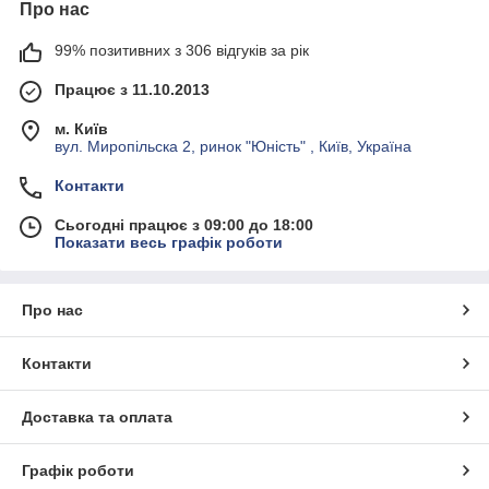
Про нас
Різноманітність форм
— плоскі, напівкруглі, круглі
та інші профілі для різних завдань.
99% позитивних з 306 відгуків за рік
Міцність
— виготовлені зі сталі високої якості, стійкої
Працює з 11.10.2013
до навантажень.
Зручність у роботі
— ергономічні ручки
м. Київ
вул. Миропільска 2, ринок "Юність" , Київ, Україна
забезпечують комфорт навіть при тривалому
використанні.
Контакти
Для кого підходять:
Сьогодні працює з 09:00 до 18:00
Столяри та майстри деревообробки.
Показати весь графік роботи
Будівельники та ремонтні бригади.
Домашні умільці для дрібних робіт і творчих проєктів.
Про нас
Контакти
Доставка та оплата
Графік роботи