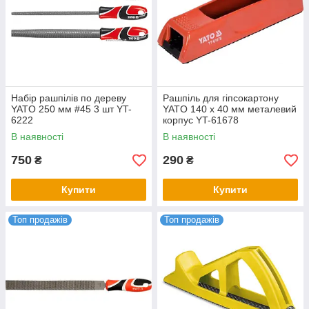
Набір рашпілів по дереву
Рашпіль для гіпсокартону
YATO 250 мм #45 3 шт YT-
YATO 140 х 40 мм металевий
6222
корпус YT-61678
В наявності
В наявності
750
290
₴
₴
Купити
Купити
Топ продажів
Топ продажів