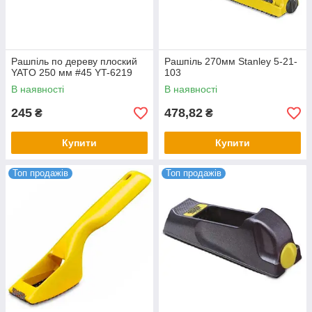
Рашпіль по дереву плоский
Рашпіль 270мм Stanley 5-21-
YATO 250 мм #45 YT-6219
103
В наявності
В наявності
245
478,82
₴
₴
Купити
Купити
Топ продажів
Топ продажів