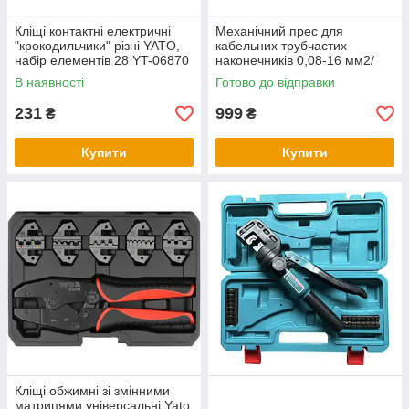
Кліщі контактні електричні
Механічний прес для
"крокодильчики" різні YATO,
кабельних трубчастих
набір елементів 28 YT-06870
наконечників 0,08-16 мм2/
Кліщі для обтискання дротів,
В наявності
Готово до відправки
кримперів
231
999
₴
₴
Купити
Купити
Кліщі обжимні зі змінними
матрицями універсальні Yato