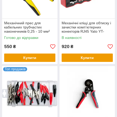
Механічний прес для
Механічні кліщі для обтиску і
кабельних трубчастих
зачистки комп'ютерних
наконечників 0,25 - 10 мм²
конекторів RJ45 Yato YT-
Сталь/ Кліщі для обтискання
22440
Готово до відправки
В наявності
дротів
550
920
₴
₴
Купити
Купити
Топ продажів