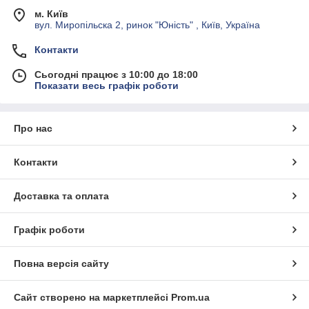
роз'ємів.
м. Київ
Інструмент для обтиску автоклем:
спеціалізовані
вул. Миропільска 2, ринок "Юність" , Київ, Україна
кліщі для роботи з автомобільною проводкою.
Контакти
Обтискачі для комп'ютерних мереж (RJ45):
кримпери для крученої пари та телефонних роз'ємів.
Сьогодні працює з 10:00 до 18:00
Показати весь графік роботи
Про нас
Контакти
Доставка та оплата
Графік роботи
Повна версія сайту
Сайт створено на маркетплейсі
Prom.ua