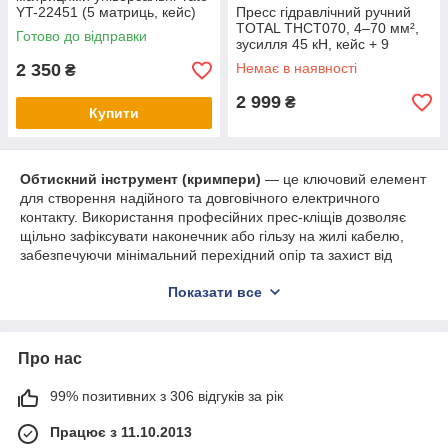
YT-22451 (5 матриць, кейс)
Пресс гідравлічний ручний
TOTAL THCT070, 4–70 мм²,
Готово до відправки
зусилля 45 кН, кейс + 9
матриць
2 350
Немає в наявності
₴
2 999
₴
Купити
Обтискний інструмент (кримпери)
— це ключовий елемент
для створення надійного та довговічного електричного
контакту. Використання професійних прес-кліщів дозволяє
щільно зафіксувати наконечник або гільзу на жилі кабелю,
забезпечуючи мінімальний перехідний опір та захист від
окислення. Це професійна альтернатива паянню, яка
Показати все
відповідає сучасним стандартам електромонтажу.
В нашому асортименті:
Кримпери для втулкових наконечників (НШВІ):
Про нас
автоматичні кліщі з чотири- або шестигранним
профілем обтиску.
99% позитивних з 306 відгуків за рік
Прес-кліщі для ізольованих та неізольованих
клем:
інструмент зі змінними матрицями під різні типи
Працює з 11.10.2013