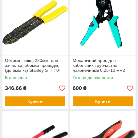
Обтискні кліщі 220мм, для
Механічний прес для
зачистки, обрізки проводів,
кабельних трубчастих
(до 6мм кв) Stanley STHT0-
наконечників 0,25-10 мм2
75414
OUSHKE/Клещі для
В наявності
Готово до відправки
обтискання дротів
346,66
600
₴
₴
Купити
Купити