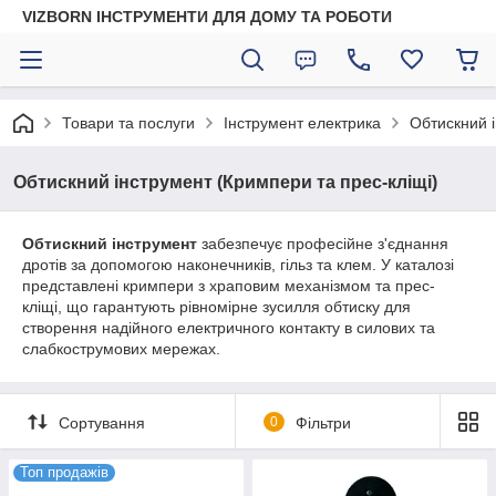
VIZBORN ІНСТРУМЕНТИ ДЛЯ ДОМУ ТА РОБОТИ
Товари та послуги
Інструмент електрика
Обтискний і
Обтискний інструмент (Кримпери та прес-кліщі)
Обтискний інструмент
забезпечує професійне з'єднання
дротів за допомогою наконечників, гільз та клем. У каталозі
представлені кримпери з храповим механізмом та прес-
кліщі, що гарантують рівномірне зусилля обтиску для
створення надійного електричного контакту в силових та
слабкострумових мережах.
Сортування
0
Фільтри
Топ продажів