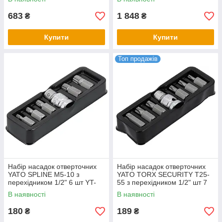
683
1 848
₴
₴
Купити
Купити
Топ продажів
Набір насадок отверточних
Набір насадок отверточних
YATO SPLINE M5-10 з
YATO TORX SECURITY T25-
перехідником 1/2" 6 шт YT-
55 з перехідником 1/2" шт 7
0414
YT-0416
В наявності
В наявності
180
189
₴
₴