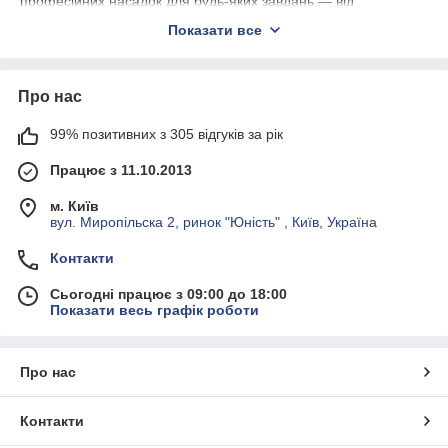
професійних насадок для будь-яких завдань — від
побутового ремонту до промислового використання.
Показати все
У нашому асортименті:
Біти різних типів:
PH, PZ, Torx, Hex, Slotted — для
точного підбору під будь-який кріплення
Про нас
Бітотримачі:
стандартні, магнітні, з фіксацією — для
99% позитивних з 305 відгуків за рік
зручної та безпечної роботи
Набори біт:
компактні кейси з найпопулярнішими
Працює з 11.10.2013
насадками
м. Київ
Ударні біти:
посилені моделі для роботи з
вул. Миропільска 2, ринок "Юність" , Київ, Україна
потужними шуруповертами та гайковертами
Контакти
Наші біти виготовлені з високоякісної сталі, мають
антикорозійне покриття та витримують великі навантаження.
Сьогодні працює з 09:00 до 18:00
А бітотримачі забезпечують надійне зчеплення з
Показати весь графік роботи
інструментом і зручність у роботі.
Про нас
Контакти