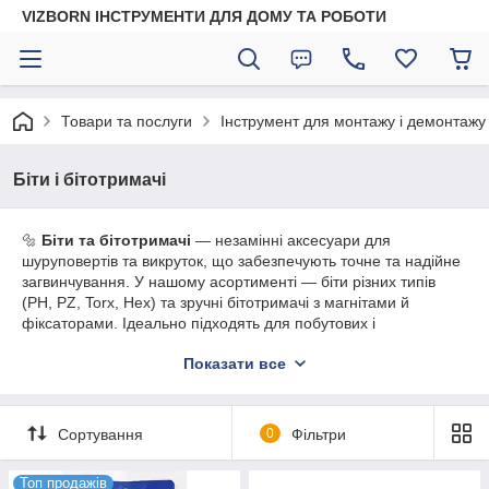
VIZBORN ІНСТРУМЕНТИ ДЛЯ ДОМУ ТА РОБОТИ
Товари та послуги
Інструмент для монтажу і демонтажу
Біти і бітотримачі
🔩
Біти та бітотримачі
— незамінні аксесуари для
шуруповертів та викруток, що забезпечують точне та надійне
загвинчування. У нашому асортименті — біти різних типів
(PH, PZ, Torx, Hex) та зручні бітотримачі з магнітами й
фіксаторами. Ідеально підходять для побутових і
професійних робіт. Висока якість матеріалів гарантує
Показати все
довговічність і ефективність.
Сортування
0
Фільтри
Топ продажів