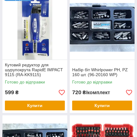
Кутовий редуктор для
шурупокрута RapidE IMPACT
Набір біт Whirlpower PH, PZ
9115 (RA-KK9115)
160 шт. (96‑20160 WP)
Готово до відправки
Готово до відправки
599
720
₴
₴/комплект
Купити
Купити