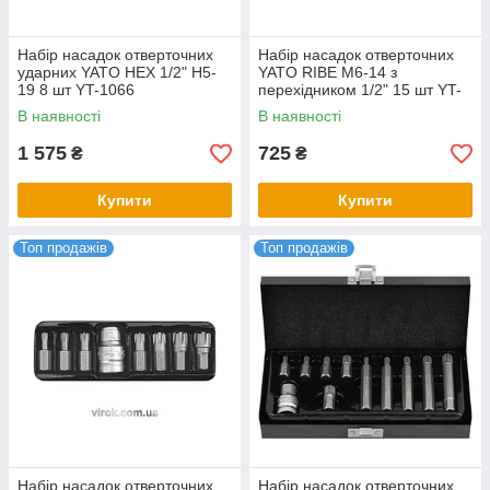
Набір насадок отверточних
Набір насадок отверточних
ударних YATO HEX 1/2" H5-
YATO RIBE М6-14 з
19 8 шт YT-1066
перехідником 1/2" 15 шт YT-
0419
В наявності
В наявності
1 575
725
₴
₴
Купити
Купити
Топ продажів
Топ продажів
Набір насадок отверточних
Набір насадок отверточних