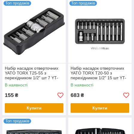
Топ продажів
Топ продажів
Набір насадок отверточних
Набір насадок отверточних
YATO ТОRХ Т25-55 з
YATO ТОRХ T20-50 з
перехідником 1/2" шт 7 YT-
перехідником 1/2" 15 шт YT-
0410
0411
В наявності
В наявності
155
683
₴
₴
Купити
Купити
Топ продажів