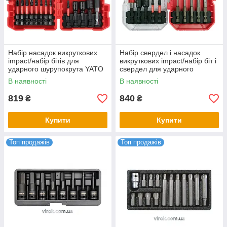
Набір насадок викруткових
Набір свердел і насадок
impact/набір бітів для
викруткових impact/набір біт і
ударного шурупокрута YATO
свердел для ударного
1/4" з тримачем 37 шт YT-
шурупокрута YATO 1/4" з
В наявності
В наявності
04616
тримачем 18 шт YT-04615
819
840
₴
₴
Купити
Купити
Топ продажів
Топ продажів