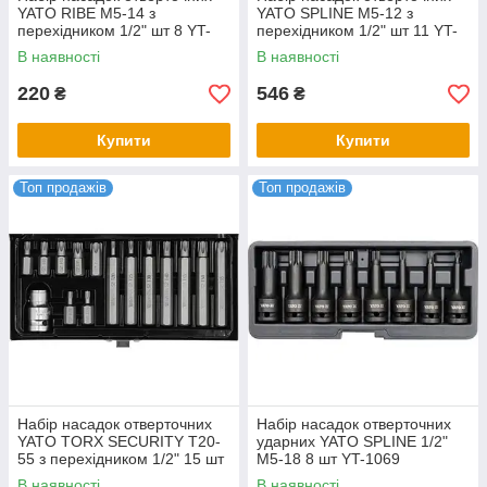
YATO RIBE М5-14 з
YATO SPLINE М5-12 з
перехідником 1/2" шт 8 YT-
перехідником 1/2" шт 11 YT-
0418
0415
В наявності
В наявності
220
546
₴
₴
Купити
Купити
Топ продажів
Топ продажів
Набір насадок отверточних
Набір насадок отверточних
YATO TORX SECURITY Т20-
ударних YATO SPLINE 1/2"
55 з перехідником 1/2" 15 шт
M5-18 8 шт YT-1069
YT-0417
В наявності
В наявності