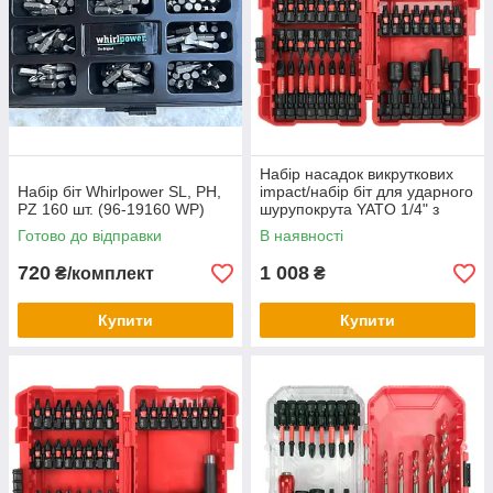
Набір насадок викруткових
Набір біт Whirlpower SL, PH,
impact/набір біт для ударного
PZ 160 шт. (96‑19160 WP)
шурупокрута YATO 1/4" з
тримачем 54 шт YT-04617
Готово до відправки
В наявності
720
1 008
₴/комплект
₴
Купити
Купити