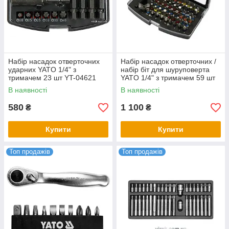
Набір насадок отверточних
Набір насадок отверточних /
ударних YATO 1/4" з
набір біт для шуруповерта
тримачем 23 шт YT-04621
YATO 1/4" з тримачем 59 шт
YT-04624
В наявності
В наявності
580
1 100
₴
₴
Купити
Купити
Топ продажів
Топ продажів