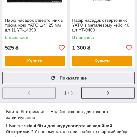
Набір насадок отверточних з
Набір насадок отверточних
тріскачкою YATO 1/4" 25 мм
YATO в металевому кейсі 40
шт 11 YT-14390
шт YT-0400
В наявності
В наявності
525
1 300
₴
₴
Купити
Купити
Показати ще
1
/ 3
Біти та бітотримачі — Надійні рішення для точного
загвинчування
Шукаєте
якісні біти для шуруповерта
чи
надійний
бітотримач
? У нашому каталозі ви знайдете широкий вибір