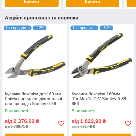
Купити
Купити
Акційні пропозиції та новинки
Топ продажів
–12%
Топ продажів
–12%
Кусачки бокорізи для160 мм
Кусачки-бокорізи 160мм
FatMax посилені діагональні
"FatMax®" CrV Stanley 0-89-
для проводів Stanley 0-89-
858
860
В наявності
В наявності
2 376,62
1 822,90
від
₴
від
₴
від 2 700,71 ₴
від 2 071,48 ₴