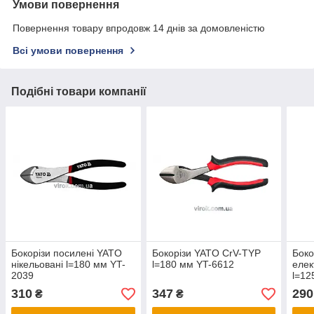
Умови повернення
Повернення товару впродовж 14 днів за домовленістю
Всі умови повернення
Подібні товари компанії
Бокорізи посилені YATO
Бокорізи YATO CrV-TYP
Боко
нікельовані l=180 мм YT-
l=180 мм YT-6612
елек
2039
l=12
310
347
290
₴
₴