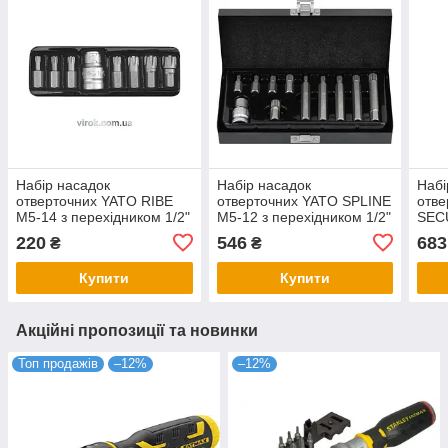
Набір насадок
Набір насадок
Набі
отверточних YATO RIBE
отверточних YATO SPLINE
отв
М5-14 з перехідником 1/2"
М5-12 з перехідником 1/2"
SECU
шт 8 YT-0418
шт 11 YT-0415
пере
220
546
683
₴
₴
YT-
Купити
Купити
Акційні пропозиції та новинки
Топ продажів
–12%
–12%