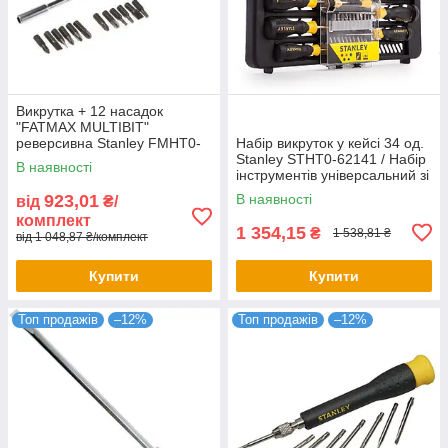
Викрутка + 12 насадок
"FATMAX MULTIBIT"
реверсивна Stanley FMHT0-
Набір викруток у кейсі 34 од.
62690
Stanley STHT0-62141 / Набір
В наявності
інструментів універсальний зі
сталі
923,01
В наявності
від
₴/
комплект
1 354,15
₴
1 538,81 ₴
від 1 048,87 ₴/комплект
Купити
Купити
Топ продажів
–12%
Топ продажів
–12%