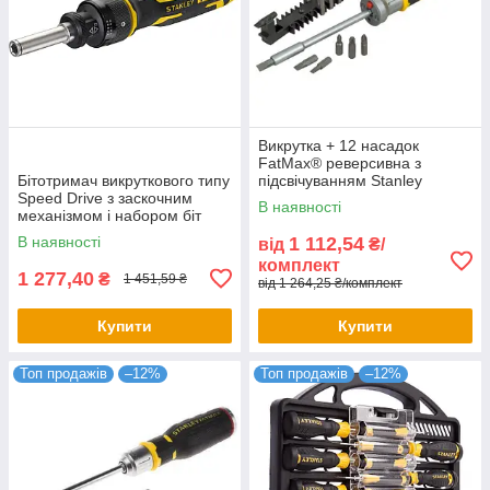
Викрутка + 12 насадок
FatMax® реверсивна з
Бітотримач викруткового типу
підсвічуванням Stanley
Speed Drive з заскочним
FMHT0-62689
В наявності
механізмом і набором біт
STANLEY FMHT62692-0
В наявності
1 112,54
від
₴/
комплект
1 277,40
₴
1 451,59 ₴
від 1 264,25 ₴/комплект
Купити
Купити
Топ продажів
–12%
Топ продажів
–12%