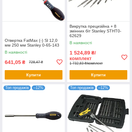
Викрутка прецизійна + 8
змінних біт Stanley STHT0-
62629
Отвертка FatMax (-) Sl 12,0
В наявності
мм 250 мм Stanley 0-65-143
В наявності
1 524,89
₴/
комплект
641,05
₴
728,47 ₴
1 732,83 ₴/комплект
Купити
Купити
Топ продажів
–12%
Топ продажів
–12%