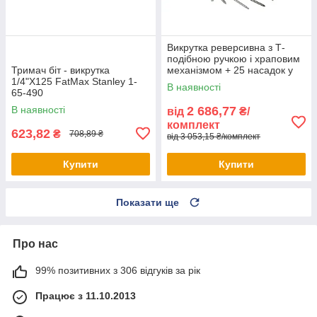
Викрутка реверсивна з Т-
подібною ручкою і храповим
Тримач біт - викрутка
механізмом + 25 насадок у
1/4"X125 FatMax Stanley 1-
кейсі FatMax Stanley 0-79-
В наявності
65-490
153
В наявності
2 686,77
від
₴/
комплект
623,82
₴
708,89 ₴
від 3 053,15 ₴/комплект
Купити
Купити
Показати ще
Про нас
99% позитивних з 306 відгуків за рік
Працює з 11.10.2013