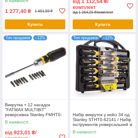
В наявності
1 112,54
від
₴/
комплект
1 277,40
₴
1 451,59 ₴
від 1 264,25 ₴/комплект
Купити
Купити
Топ продажів
–12%
Топ продажів
–12%
Викрутка + 12 насадок
"FATMAX MULTIBIT"
реверсивна Stanley FMHT0-
Набір викруток у кейсі 34 од.
62690
Stanley STHT0-62141 / Набір
В наявності
інструментів універсальний зі
сталі
923,01
В наявності
від
₴/