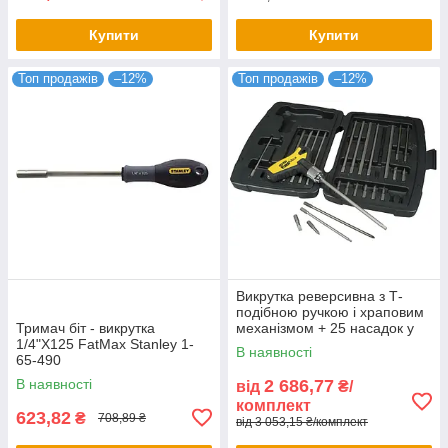
Купити
Купити
Топ продажів
–12%
Топ продажів
–12%
Викрутка реверсивна з Т-
подібною ручкою і храповим
Тримач біт - викрутка
механізмом + 25 насадок у
1/4"X125 FatMax Stanley 1-
кейсі FatMax Stanley 0-79-
В наявності
65-490
153
В наявності
2 686,77
від
₴/
комплект
623,82
₴
708,89 ₴
від 3 053,15 ₴/комплект