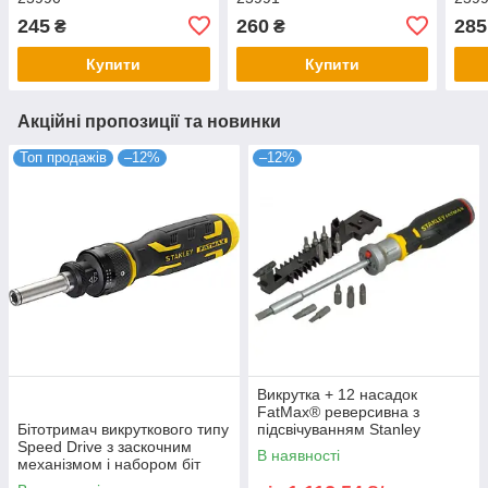
245
260
285
₴
₴
Купити
Купити
Акційні пропозиції та новинки
Топ продажів
–12%
–12%
Викрутка + 12 насадок
FatMax® реверсивна з
Бітотримач викруткового типу
підсвічуванням Stanley
Speed Drive з заскочним
FMHT0-62689
В наявності
механізмом і набором біт
STANLEY FMHT62692-0