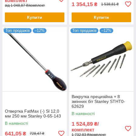
комплект
1 354,15
₴
1 538,81 ₴
від 1 048,87 ₴/комплект
Купити
Купити
Топ продажів
–12%
Топ продажів
–12%
Викрутка прецизійна + 8
змінних біт Stanley STHT0-
62629
Отвертка FatMax (-) Sl 12,0
В наявності
мм 250 мм Stanley 0-65-143
В наявності
1 524,89
₴/
комплект
641,05
₴
728,47 ₴
1 732,83 ₴/комплект