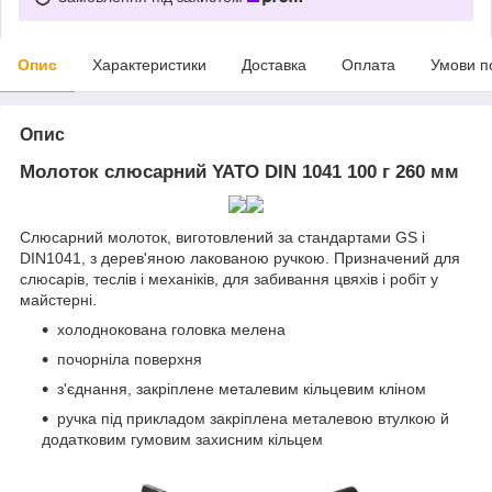
Опис
Характеристики
Доставка
Оплата
Умови п
Опис
Молоток слюсарний YATO DIN 1041 100 г 260 мм
Слюсарний молоток, виготовлений за стандартами GS і
DIN1041, з дерев'яною лакованою ручкою. Призначений для
слюсарів, теслів і механіків, для забивання цвяхів і робіт у
майстерні.
холоднокована головка мелена
почорніла поверхня
з'єднання, закріплене металевим кільцевим кліном
ручка під прикладом закріплена металевою втулкою й
додатковим гумовим захисним кільцем