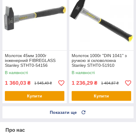
Молоток 45мм 1000г
Молоток 1000г "DIN 1041" з
інженерний FIBREGLASS
ручкою зі скловолокна
Stanley STHT0-54156
Stanley STHT0-51910
В наявності
В наявності
1 360,03
1 236,29
₴
₴
1 545,49 ₴
1 404,87 ₴
Купити
Купити
Показати ще
Про нас