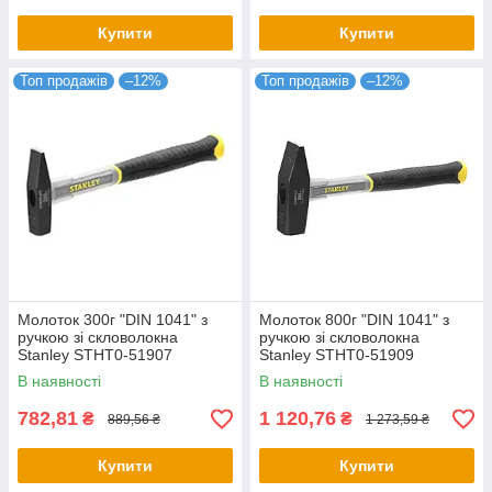
Купити
Купити
Топ продажів
–12%
Топ продажів
–12%
Молоток 300г "DIN 1041" з
Молоток 800г "DIN 1041" з
ручкою зі скловолокна
ручкою зі скловолокна
Stanley STHT0-51907
Stanley STHT0-51909
В наявності
В наявності
782,81
1 120,76
₴
₴
889,56 ₴
1 273,59 ₴
Купити
Купити