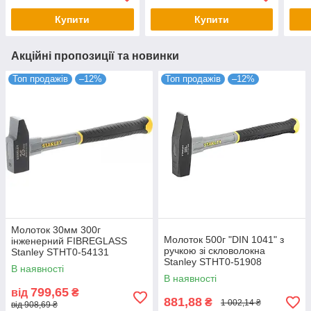
Купити
Купити
Акційні пропозиції та новинки
Топ продажів
–12%
Топ продажів
–12%
Молоток 30мм 300г
Молоток 500г "DIN 1041" з
інженерний FIBREGLASS
ручкою зі скловолокна
Stanley STHT0-54131
Stanley STHT0-51908
В наявності
В наявності
799,65
від
₴
881,88
₴
1 002,14 ₴
від 908,69 ₴