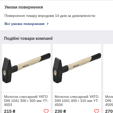
Умови повернення
Повернення товару впродовж 14 днів за домовленістю
Всі умови повернення
Подібні товари компанії
Молоток слюсарний YATO
Молоток слюсарний YATO
Мол
DIN 1041 300 г 300 мм YT-
DIN 1041 400 г 310 мм YT-
DIN 
4503
4504
450
215
230
270
₴
₴