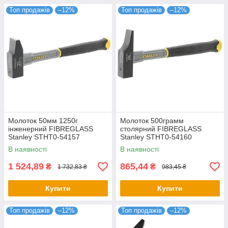
Топ продажів
–12%
Топ продажів
–12%
Молоток 50мм 1250г
Молоток 500грамм
інженерний FIBREGLASS
столярний FIBREGLASS
Stanley STHT0-54157
Stanley STHT0-54160
В наявності
В наявності
1 524,89
865,44
₴
₴
1 732,83 ₴
983,45 ₴
Купити
Купити
Топ продажів
–12%
Топ продажів
–12%