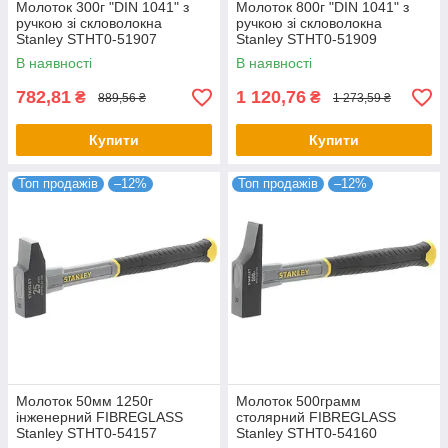
Молоток 300г "DIN 1041" з
Молоток 800г "DIN 1041" з
ручкою зі скловолокна
ручкою зі скловолокна
Stanley STHT0-51907
Stanley STHT0-51909
В наявності
В наявності
782,81
1 120,76
₴
₴
889,56 ₴
1 273,59 ₴
Купити
Купити
Топ продажів
–12%
Топ продажів
–12%
Молоток 50мм 1250г
Молоток 500грамм
інженерний FIBREGLASS
столярний FIBREGLASS
Stanley STHT0-54157
Stanley STHT0-54160