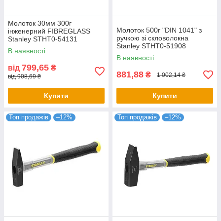
Молоток 30мм 300г
Молоток 500г "DIN 1041" з
інженерний FIBREGLASS
ручкою зі скловолокна
Stanley STHT0-54131
Stanley STHT0-51908
В наявності
В наявності
799,65
від
₴
881,88
₴
1 002,14 ₴
від 908,69 ₴
Купити
Купити
Топ продажів
–12%
Топ продажів
–12%