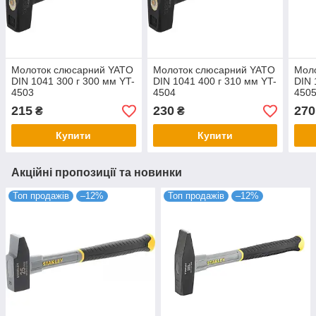
Молоток слюсарний YATO
Молоток слюсарний YATO
Мол
DIN 1041 300 г 300 мм YT-
DIN 1041 400 г 310 мм YT-
DIN 
4503
4504
450
215
230
270
₴
₴
Купити
Купити
Акційні пропозиції та новинки
Топ продажів
–12%
Топ продажів
–12%