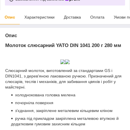
Опис
Характеристики
Доставка
Оплата
Умови п
Опис
Молоток слюсарний YATO DIN 1041 200 г 280 мм
Слюсарний молоток, виготовлений за стандартами GS і
DIN1041, з дерев'яною лакованою ручкою. Призначений для
слюсарів, теслів і механіків, для забивання цвяхів і робіт у
майстерні.
холоднокована головка мелена
почорніла поверхня
з'єднання, закріплене металевим кільцевим кліном
ручка під прикладом закріплена металевою втулкою й
додатковим гумовим захисним кільцем