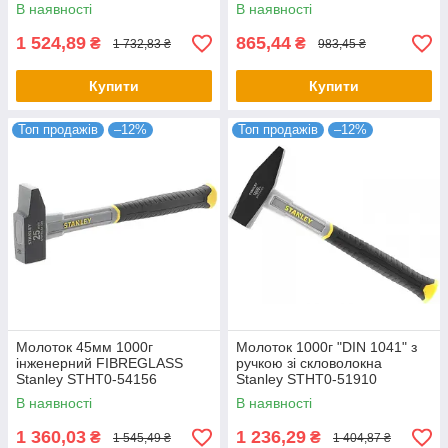
В наявності
В наявності
1 524,89
865,44
₴
₴
1 732,83 ₴
983,45 ₴
Купити
Купити
Топ продажів
–12%
Топ продажів
–12%
Молоток 45мм 1000г
Молоток 1000г "DIN 1041" з
інженерний FIBREGLASS
ручкою зі скловолокна
Stanley STHT0-54156
Stanley STHT0-51910
В наявності
В наявності
1 360,03
1 236,29
₴
₴
1 545,49 ₴
1 404,87 ₴