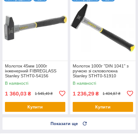
Молоток 45мм 1000г
Молоток 1000г "DIN 1041" з
інженерний FIBREGLASS
ручкою зі скловолокна
Stanley STHT0-54156
Stanley STHT0-51910
В наявності
В наявності
1 360,03
1 236,29
₴
₴
1 545,49 ₴
1 404,87 ₴
Купити
Купити
Показати ще