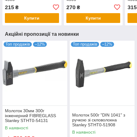
215
270
315
₴
₴
Купити
Купити
Акційні пропозиції та новинки
Топ продажів
–12%
Топ продажів
–12%
Молоток 30мм 300г
Молоток 500г "DIN 1041" з
інженерний FIBREGLASS
ручкою зі скловолокна
Stanley STHT0-54131
Stanley STHT0-51908
В наявності
В наявності