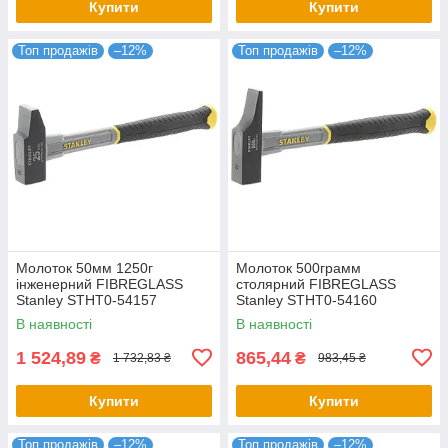
Купити
Купити
Топ продажів
–12%
Топ продажів
–12%
Молоток 50мм 1250г
Молоток 500грамм
інженерний FIBREGLASS
столярний FIBREGLASS
Stanley STHT0-54157
Stanley STHT0-54160
В наявності
В наявності
1 524,89
865,44
₴
₴
1 732,83 ₴
983,45 ₴
Купити
Купити
Топ продажів
–12%
Топ продажів
–12%