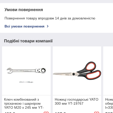
Умови повернення
Повернення товару впродовж 14 днів за домовленістю
Всі умови повернення
Подібні товари компанії
Ключ комбінований з
Ножиці господарські YATO
Ножи
тріскачкою і шарніром
300 мм YT-19767
обер
YATO М20 х 245 мм YT-
l=33
1686