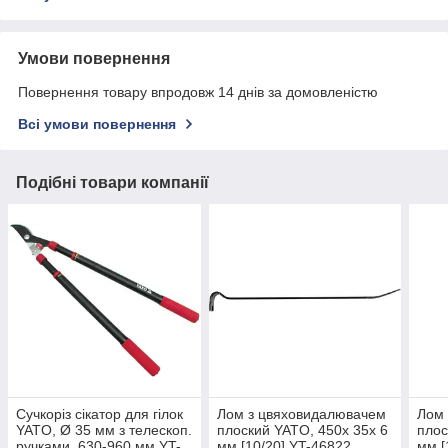
Умови повернення
Повернення товару впродовж 14 днів за домовленістю
Всі умови повернення
Подібні товари компанії
Сучкоріз сікатор для гілок
Лом з цвяховидалювачем
Лом 
YATO, Ø 35 мм з телескоп.
плоский YATO, 450х 35х 6
плос
ручками, 630-960 мм YT-
мм [10/20] YT-46822
мм [