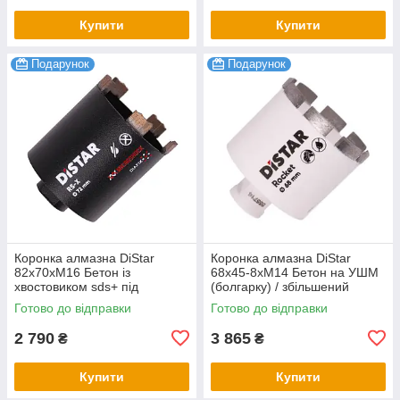
Купити
Купити
Подарунок
Подарунок
Коронка алмазна DiStar
Коронка алмазна DiStar
82x70хМ16 Бетон із
68х45-8хM14 Бетон на УШМ
хвостовиком sds+ під
(болгарку) / збільшений
свердло
ресурс 300+ отворів
Готово до відправки
Готово до відправки
2 790
3 865
₴
₴
Купити
Купити