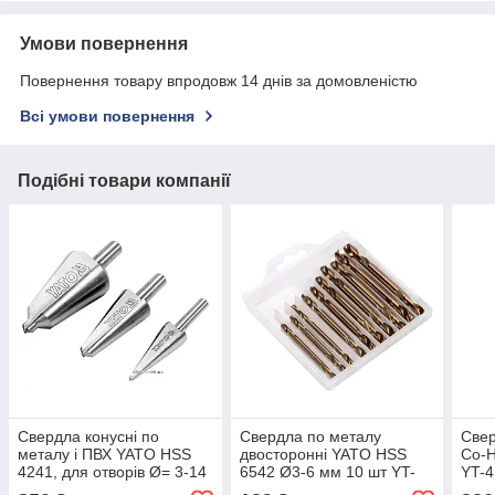
Умови повернення
Повернення товару впродовж 14 днів за домовленістю
Всі умови повернення
Подібні товари компанії
Свердла конусні по
Свердла по металу
Свер
металу і ПВХ YATO HSS
двосторонні YATO HSS
Co-H
4241, для отворів Ø= 3-14
6542 Ø3-6 мм 10 шт YT-
YT-
мм, 8-20 мм, 16-30 мм; 3
40025