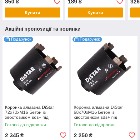
850
189
326
₴
₴
шт YT-44730
Купити
Купити
Акційні пропозиції та новинки
Подарунок
Подарунок
Коронка алмазна DiStar
Коронка алмазна DiStar
72x70хМ16 Бетон із
68x70хМ16 Бетон із
хвостовиком sds+ під
хвостовиком sds+ під
свердло
свердло
Готово до відправки
Готово до відправки
2 345
2 250
₴
₴