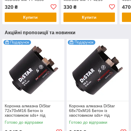
320
330
470
₴
₴
Купити
Купити
Акційні пропозиції та новинки
Подарунок
Подарунок
Коронка алмазна DiStar
Коронка алмазна DiStar
72x70хМ16 Бетон із
68x70хМ16 Бетон із
хвостовиком sds+ під
хвостовиком sds+ під
свердло
свердло
Готово до відправки
Готово до відправки