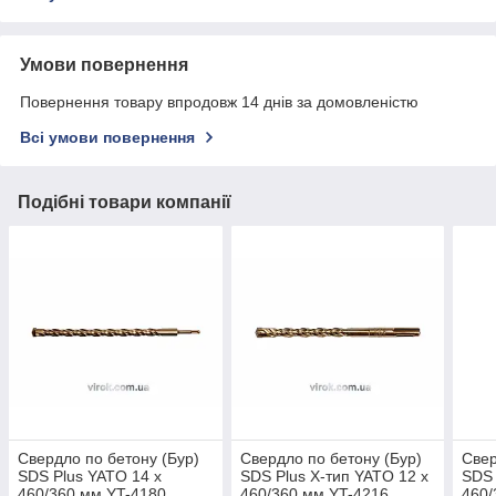
Умови повернення
Повернення товару впродовж 14 днів за домовленістю
Всі умови повернення
Подібні товари компанії
Свердло по бетону (Бур)
Свердло по бетону (Бур)
Свер
SDS Plus YATO 14 х
SDS Plus Х-тип YATO 12 х
SDS 
460/360 мм YT-4180
460/360 мм YT-4216
460/