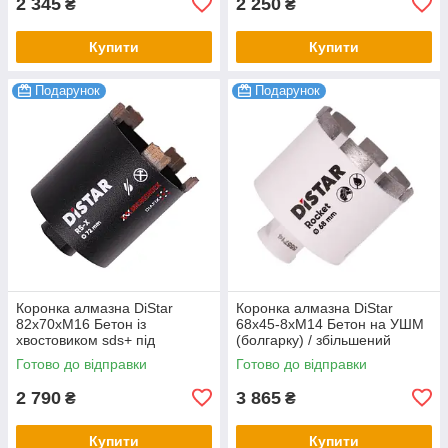
2 345
2 250
₴
₴
Купити
Купити
Подарунок
Подарунок
Коронка алмазна DiStar
Коронка алмазна DiStar
82x70хМ16 Бетон із
68х45-8хM14 Бетон на УШМ
хвостовиком sds+ під
(болгарку) / збільшений
свердло
ресурс 300+ отворів
Готово до відправки
Готово до відправки
2 790
3 865
₴
₴
Купити
Купити