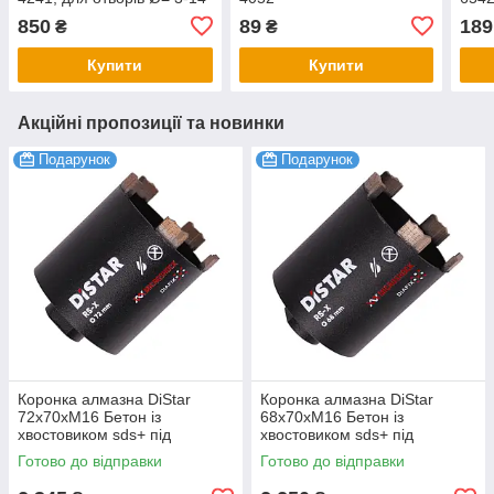
мм, 8-20 мм, 16-30 мм; 3
400
850
89
189
₴
₴
шт YT-44730
Купити
Купити
Акційні пропозиції та новинки
Подарунок
Подарунок
Коронка алмазна DiStar
Коронка алмазна DiStar
72x70хМ16 Бетон із
68x70хМ16 Бетон із
хвостовиком sds+ під
хвостовиком sds+ під
свердло
свердло
Готово до відправки
Готово до відправки