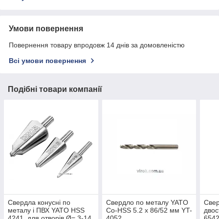
Умови повернення
Повернення товару впродовж 14 днів за домовленістю
Всі умови повернення
Подібні товари компанії
Свердла конусні по
Свердло по металу YATO
Свер
металу і ПВХ YATO HSS
Co-HSS 5.2 х 86/52 мм YT-
двос
4241, для отворів Ø= 3-14
4052
6542