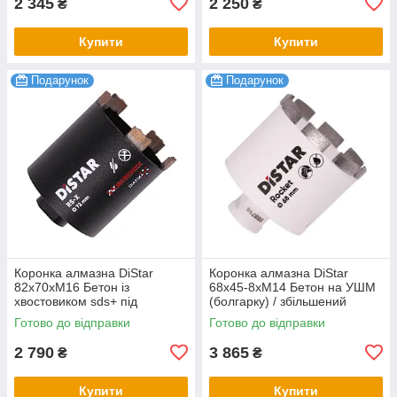
2 345
2 250
₴
₴
Купити
Купити
Подарунок
Подарунок
Коронка алмазна DiStar
Коронка алмазна DiStar
82x70хМ16 Бетон із
68х45-8хM14 Бетон на УШМ
хвостовиком sds+ під
(болгарку) / збільшений
свердло
ресурс 300+ отворів
Готово до відправки
Готово до відправки
2 790
3 865
₴
₴
Купити
Купити