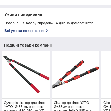
Умови повернення
Повернення товару впродовж 14 днів за домовленістю
Всі умови повернення
Подібні товари компанії
Сучкоріз сікатор для гілок
Сікатор до гілок YATO,
Сіка
YATO, Ø 35 мм з телескоп.
Ø=38мм з телескоп.
Ø=15
ручками, 630-960 мм YT-
ручками, l=640-885 мм
YT-