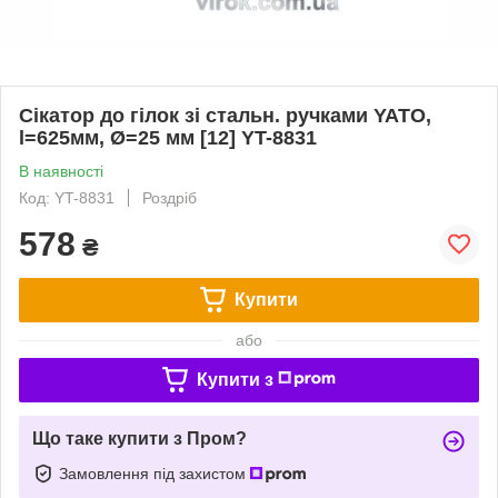
Сікатор до гілок зі стальн. ручками YATO,
l=625мм, Ø=25 мм [12] YT-8831
В наявності
Код: YT-8831
Роздріб
578
₴
Купити
або
Купити з
Що таке купити з Пром?
Замовлення під захистом