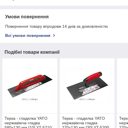
Умови повернення
Повернення товару впродовж 14 днів за домовленістю
Всі умови повернення
Подібні товари компанії
Терка - гладилка YATO
Терка - гладилка YATO
Терк
нержавіюча гладка
нержавіюча гладка
нерж
580x130 мм [10] YT-5210
270x130 мм [30] YT-5200
270х