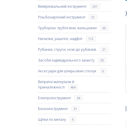
Вимірювальний інструмент
251
Різьбонарізний інструмент
51
Труборізи, трубогини, вальцовки
66
Напилки, рашпілі, надфілі
112
Рубанки, струги, ножі до рубанків
21
Засоби індивідуального захисту
35
Аксесуари для штирьових сполук
6
Витратні матеріали й
приналежності
464
Електроінструмент
54
Бензоінструмент
31
Щітки по металу
9