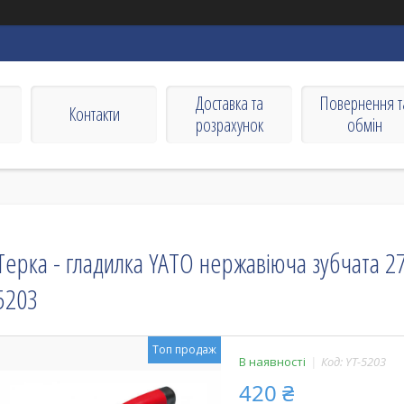
Доставка та
Повернення т
Контакти
розрахунок
обмін
Терка - гладилка YATO нержавіюча зубчата 27
5203
Топ продаж
В наявності
Код:
YT-5203
420 ₴