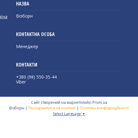
Візборн
аїна
Менеджер
+380 (98) 550-35-44
Viber
Сайт створений на маркетплейсі
Prom.ua
Візборн |
Поскаржитися на контент
|
Політика конфіденційності
Select Language
▼