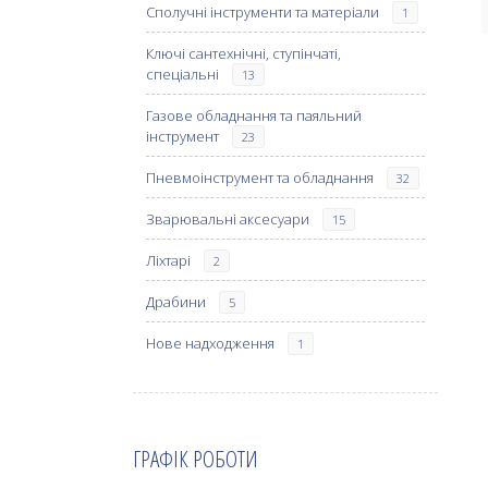
Сполучні інструменти та матеріали
1
Ключі сантехнічні, ступінчаті,
спеціальні
13
Газове обладнання та паяльний
інструмент
23
Пневмоінструмент та обладнання
32
Зварювальні аксесуари
15
Ліхтарі
2
Драбини
5
Нове надходження
1
ГРАФІК РОБОТИ