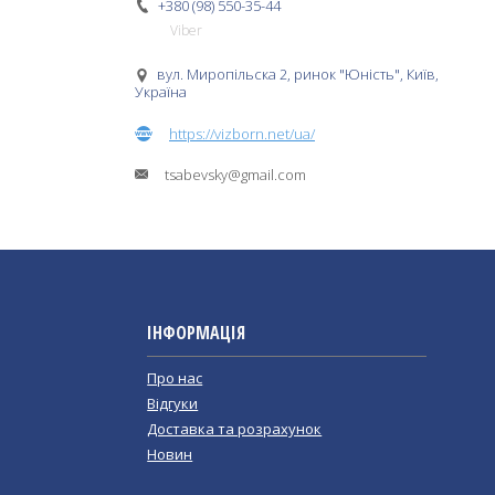
+380 (98) 550-35-44
Viber
вул. Миропільска 2, ринок "Юність", Київ,
Україна
https://vizborn.net/ua/
tsabevsky@gmail.com
ІНФОРМАЦІЯ
Про нас
Відгуки
Доставка та розрахунок
Новин