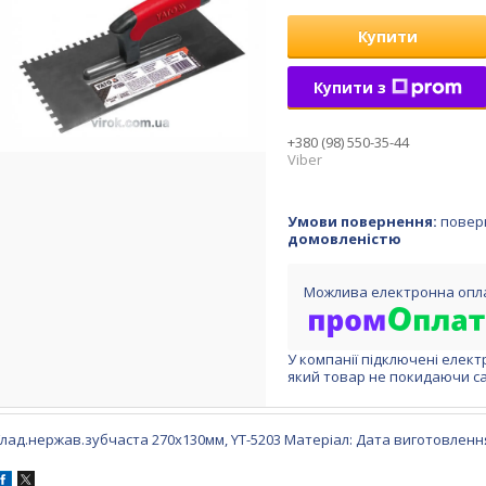
Купити
Купити з
+380 (98) 550-35-44
Viber
повер
домовленістю
У компанії підключені елект
який товар не покидаючи са
Глад.нержав.зубчаста 270х130мм, YT-5203 Матеріал: Дата виготовленн