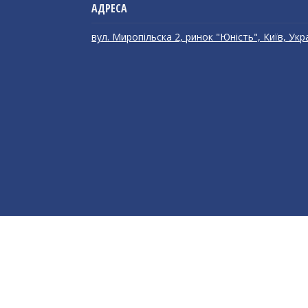
вул. Миропільска 2, ринок "Юність", Київ, Укр