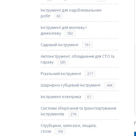
Інструмент для оздоблювальних
робіт
60
Інструмент для монтажу і
демонтажу
592
Садовий інструмент
191
Автоінструмент, обладнання для СТО та
гаражу
530
Різальний інструмент
217
Шарнірно-губцевий інструмент
444
Інструмент електрика
61
Системи зберігання та транспортування
інструментів
274
Струбцини, затискачі, лещата,
столи
106