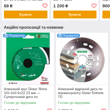
YT-22313
YT-
68
1 200
900
₴
₴
Купити
Купити
Акційні пропозиції та новинки
Подарунок
Подарунок
Алмазний круг Distar Shine
Алмазний відрізний диск по
101.6x0.6x22.23 мм —
керамограніту Distar Esthete
Супертонкий диск по
7D
керамограніту та плитці для
125x22,23х1,1мм(1111542101
Готово до відправки
Готово до відправки
чистого різу без сколів
0)