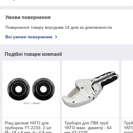
Умови повернення
Повернення товару впродовж 14 днів за домовленістю
Всі умови повернення
Подібні товари компанії
Різці дискові YATO для
Труборіз для ПВХ труб
Труб
труборіза YT-2233, 2 шт.
YATO макс. діаметр - 64
YATO
Ø= 18 х 6 мм, h= 4,8 мм
мм YT-2229
корп