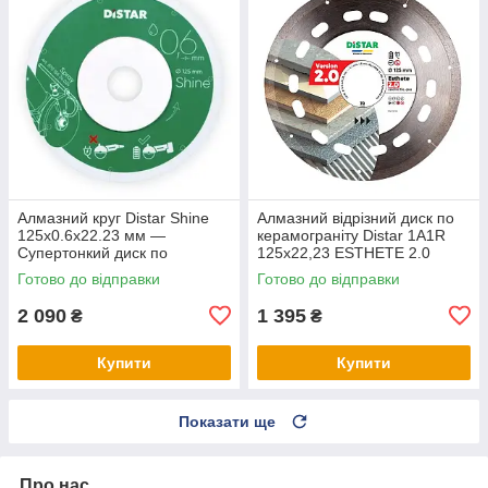
Алмазний круг Distar Shine
Алмазний відрізний диск по
125x0.6x22.23 мм —
керамограніту Distar 1A1R
Супертонкий диск по
125x22,23 ESTHETE 2.0
керамограніту та плитці для
Готово до відправки
Готово до відправки
чистого різу без сколів
2 090
1 395
₴
₴
Купити
Купити
Показати ще
Про нас