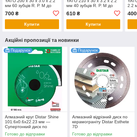
YATO 200 х 30 х 3.0 х 2.2
YATO 210 х 30 x 3.2 x 2.2
YATO
мм 60 зубців R. P. M до
мм 40 зубців R. P. M до
2.2 
8000 1/хв YT-6091
8000 1/хв YT-6067
9000
700
610
400
₴
₴
Купити
Купити
Акційні пропозиції та новинки
Подарунок
Подарунок
Алмазний круг Distar Shine
Алмазний відрізний диск по
101.6x0.6x22.23 мм —
керамограніту Distar Esthete
Супертонкий диск по
7D
керамограніту та плитці для
125x22,23х1,1мм(1111542101
Готово до відправки
Готово до відправки
чистого різу без сколів
0)