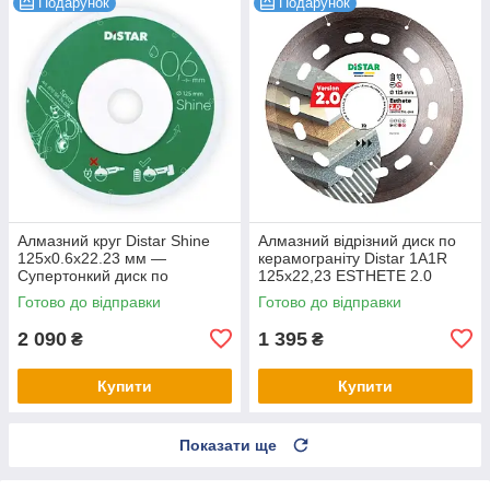
Подарунок
Подарунок
Алмазний круг Distar Shine
Алмазний відрізний диск по
125x0.6x22.23 мм —
керамограніту Distar 1A1R
Супертонкий диск по
125x22,23 ESTHETE 2.0
керамограніту та плитці для
Готово до відправки
Готово до відправки
чистого різу без сколів
2 090
1 395
₴
₴
Купити
Купити
Показати ще