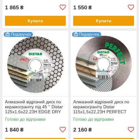
1 865
1 550
₴
₴
Купити
Купити
Подарунок
Подарунок
Алмазний відрізний диск по
Алмазний відрізний диск по
керамограніту під 45 ° Distar
керамограніту Distar
125x1,6x22,23H EDGE DRY
115x1,5x22,23H PERFECT
Готово до відправки
Готово до відправки
1 840
2 160
₴
₴