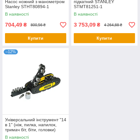
Насос ножний з манометром
підкатний STANLEY
Stanley STHT80894-1
STMT81251-1
В наявності
В наявності
704,49
3 753,09
₴
₴
800,56 ₴
4 264,88 ₴
Купити
Купити
–12%
Універсальний інструмент "14
в 1" (ніж, пилка, напилок,
тримач біт, біти, головки)
Stanley STHT0-70695
В наявності