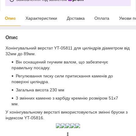
Опис
Характеристики
Доставка
Оплата
Умови п
Опис
Хонінгувальний верстат YT-05811 для циліндрів діаметром від
32мм до 89мм.
Він оснащений гнучким валом, що забезпечує
правильну посадку.
Регулювання тиску сили притискання каменів до
поверхні циліндра.
Загальна висота 230 мм
3 змінних каменю з карбіду кремнію розміром 51х7
мм.
У хонінгувальному верстаті використовуються змінні бруски з
індексом YT-05816.