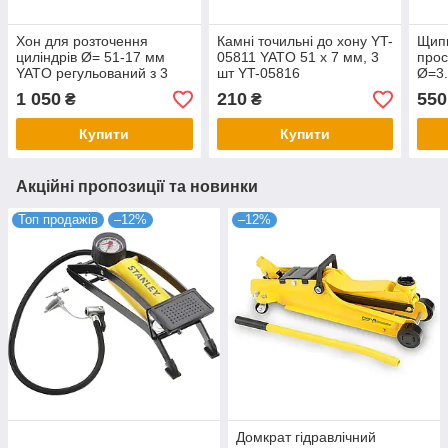
Хон для розточення
Камні точильні до хону YT-
Щип
циліндрів Ø= 51-17 мм
05811 YATO 51 х 7 мм, 3
прос
YATO регульований з 3
шт YT-05816
Ø=3.
каменями - 76х10мм,
арку
1 050
210
550
₴
₴
загальна l= 305 мм YT-
мм 
05812
Купити
Купити
Акційні пропозиції та новинки
Топ продажів
–12%
–12%
Домкрат гідравлічний