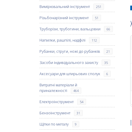
Вимірювальний інструмент
251
Різьбонарізний інструмент
51
Труборізи, трубогини, вальцовки
66
Напилки, рашпілі, надфілі
112
Рубанки, струги, ножі до рубанків
21
Засоби індивідуального захисту
35
Аксесуари для штирьових сполук
6
Витратні матеріали й
приналежності
464
Електроінструмент
54
Бензоінструмент
31
Щітки по металу
9