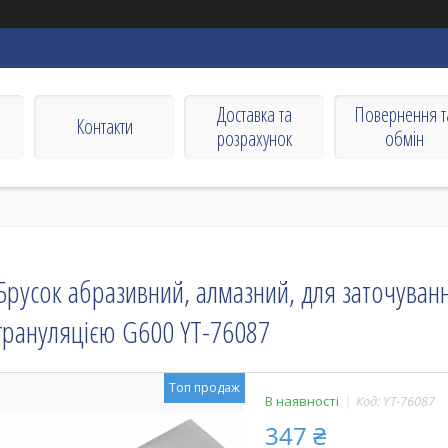
Доставка та
Повернення т
Контакти
розрахунок
обмін
Брусок абразивний, алмазний, для заточування
грануляцією G600 YT-76087
Топ продаж
В наявності
Код:
YT-76087
347 ₴