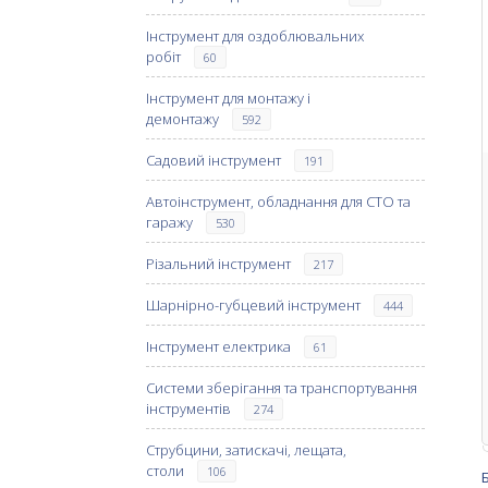
Інструмент для оздоблювальних
робіт
60
Інструмент для монтажу і
демонтажу
592
Садовий інструмент
191
Автоінструмент, обладнання для СТО та
гаражу
530
Різальний інструмент
217
Шарнірно-губцевий інструмент
444
Інструмент електрика
61
Системи зберігання та транспортування
інструментів
274
Струбцини, затискачі, лещата,
столи
106