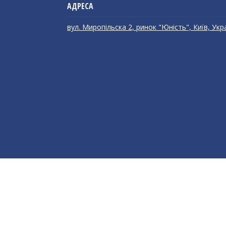
вул. Миропільска 2, ринок "Юність", Київ, Укр