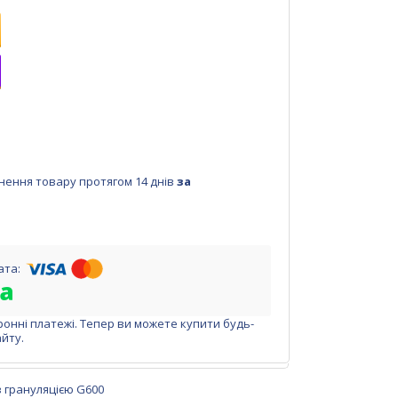
нення товару протягом 14 днів
за
ронні платежі. Тепер ви можете купити будь-
йту.
з грануляцією G600