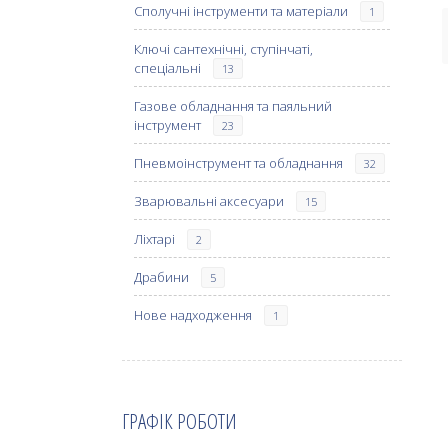
Сполучні інструменти та матеріали
1
Ключі сантехнічні, ступінчаті,
спеціальні
13
Газове обладнання та паяльний
інструмент
23
Пневмоінструмент та обладнання
32
Зварювальні аксесуари
15
Ліхтарі
2
Драбини
5
Нове надходження
1
ГРАФІК РОБОТИ