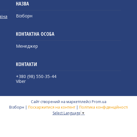
Візборн
аїна
Менеджер
+380 (98) 550-35-44
Viber
Сайт створений на маркетплейсі
Prom.ua
Візборн |
Поскаржитися на контент
|
Політика конфіденційності
Select Language
▼