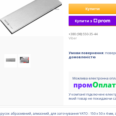
Купити
Купити з
+380 (98) 550-35-44
Viber
повер
домовленістю
У компанії підключені елект
який товар не покидаючи са
Брусок абразивний, алмазний, для заточування YATO : 150 х 50 х 4 мм, 