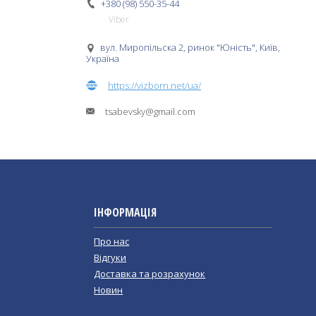
+380 (98) 550-35-44
Viber
вул. Миропільска 2, ринок "Юність", Київ,
Україна
https://vizborn.net/ua/
tsabevsky@gmail.com
ІНФОРМАЦІЯ
Про нас
Відгуки
Доставка та розрахунок
Новин