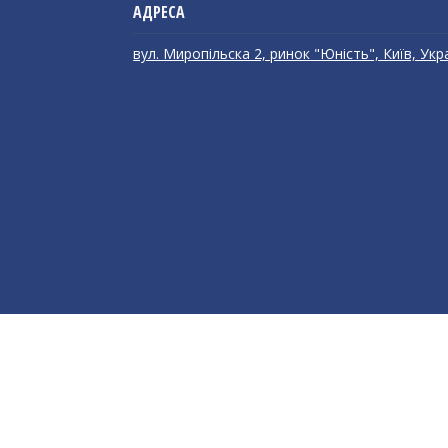
вул. Миропільска 2, ринок "Юність", Київ, Укр