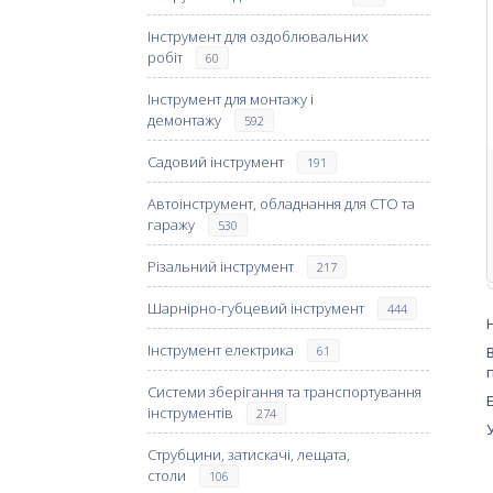
Інструмент для оздоблювальних
робіт
60
Інструмент для монтажу і
демонтажу
592
Садовий інструмент
191
Автоінструмент, обладнання для СТО та
гаражу
530
Різальний інструмент
217
Шарнірно-губцевий інструмент
444
Інструмент електрика
61
Системи зберігання та транспортування
інструментів
274
Струбцини, затискачі, лещата,
столи
106