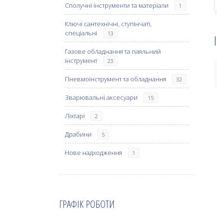
Сполучні інструменти та матеріали
1
Ключі сантехнічні, ступінчаті,
спеціальні
13
Газове обладнання та паяльний
інструмент
23
Пневмоінструмент та обладнання
32
Зварювальні аксесуари
15
Ліхтарі
2
Драбини
5
Нове надходження
1
ГРАФІК РОБОТИ