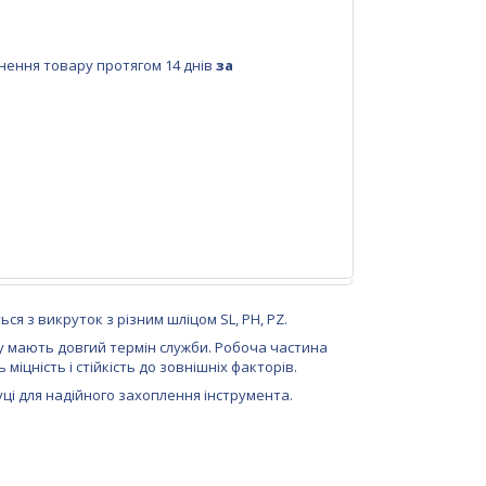
нення товару протягом 14 днів
за
ся з викруток з різним шліцом SL, PH, PZ.
му мають довгий термін служби. Робоча частина
іцність і стійкість до зовнішніх факторів.
уці для надійного захоплення інструмента.