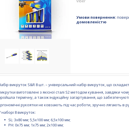
Viber
повер
домовленістю
Набір викруток S&R 8 шт. – універсальний набір викруток, що складаєть
Викрутки виготовлені з якісної сталі S2 методом кування, завдяки чо
пройшла термічну, а також індукційну загартування, що забезпечують м
Ергономічні рукоятки не ковзають під час роботи, зручно лягають в р
У наборі 8 викруток:
SL: 3x80 мм; 5,5х100 мм; 6,5х100 мм;
PH: 0х75 мм; 1х75 мм; 2х100 мм;