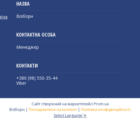
Візборн
аїна
Менеджер
+380 (98) 550-35-44
Viber
Сайт створений на маркетплейсі
Prom.ua
Візборн |
Поскаржитися на контент
|
Політика конфіденційності
Select Language
▼