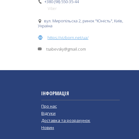
+380 (98) 550-35-44
Viber
вул. Миропільска 2, ринок "Юність", Київ,
Україна
https://vizborn.net/ua/
tsabevsky@gmail.com
ІНФОРМАЦІЯ
Про нас
Відгуки
Доставка та розрахунок
Новин