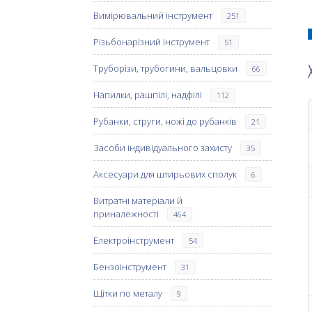
Вимірювальний інструмент
251
Різьбонарізний інструмент
51
Труборізи, трубогини, вальцовки
66
Напилки, рашпілі, надфілі
112
Рубанки, струги, ножі до рубанків
21
Засоби індивідуального захисту
35
Аксесуари для штирьових сполук
6
Витратні матеріали й
приналежності
464
Електроінструмент
54
Бензоінструмент
31
Щітки по металу
9