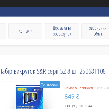
Доставка та
Повернення т
Контакти
розрахунок
обмін
Набір викруток S&R серії S2 8 шт 250681108
Топ продаж
Немає в наявності
Код:
250
849 ₴
+380 (98) 550-35-44