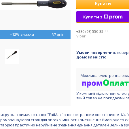
Купити
Купити з
+380 (98) 550-35-44
–12%
37 днів
Viber
повер
домовленістю
У компанії підключені елект
який товар не покидаючи са
Викрутка-тримач вставок "FatMax" з шестигранним хвостовиком 1/4 
хромованадіевої сталі для високої міцності і зменшення ймовірності с
утворює практично неруйнівне з'єднання єднання деталей Велика зр