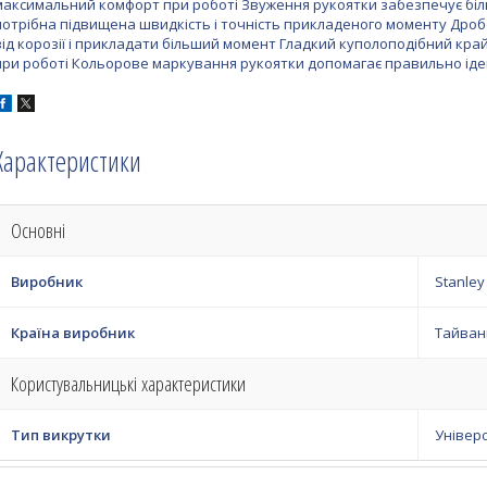
максимальний комфорт при роботі Звуження рукоятки забезпечує біл
потрібна підвищена швидкість і точність прикладеного моменту Дро
від корозії і прикладати більший момент Гладкий куполоподібний кра
при роботі Кольорове маркування рукоятки допомагає правильно іден
Характеристики
Основні
Виробник
Stanley
Країна виробник
Тайван
Користувальницькі характеристики
Тип викрутки
Універ