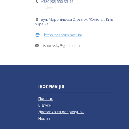
+380 (98) 550-35-44
Viber
вул. Миропільска 2, ринок "Юність", Київ,
Україна
https://vizborn.net/ua/
tsabevsky@gmail.com
ІНФОРМАЦІЯ
Про нас
Відгуки
Доставка та розрахунок
Новин