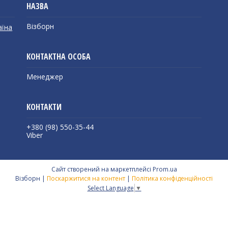
Візборн
аїна
Менеджер
+380 (98) 550-35-44
Viber
Сайт створений на маркетплейсі
Prom.ua
Візборн |
Поскаржитися на контент
|
Політика конфіденційності
Select Language
▼