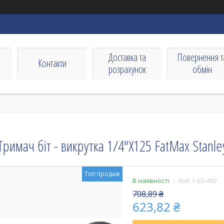
Доставка та
Повернення т
Контакти
розрахунок
обмін
Тримач біт - викрутка 1/4"X125 FatMax Stanle
Топ продаж
В наявності
Код:
1-65-490
708,89 ₴
623,82 ₴