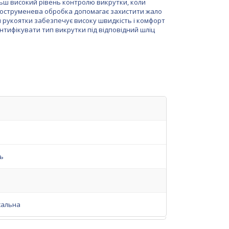
ьш високий рівень контролю викрутки, коли
боструменева обробка допомагає захистити жало
й рукоятки забезпечує високу швидкість і комфорт
тифікувати тип викрутки під відповідний шліц
ь
сальна