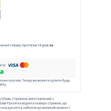
нення товару протягом 14 днів
за
ронні платежі. Тепер ви можете купити будь-
йту.
"х125мм. Стрижень виготовлений з
колів Рукоятка відлита поверх стрижня, що
учна рукоятка забезпечує великий момент і