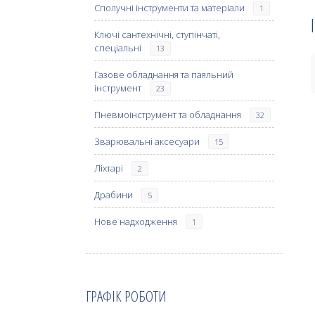
Сполучні інструменти та матеріали
1
Ключі сантехнічні, ступінчаті,
спеціальні
13
Газове обладнання та паяльний
інструмент
23
Пневмоінструмент та обладнання
32
Зварювальні аксесуари
15
Ліхтарі
2
Драбини
5
Нове надходження
1
ГРАФІК РОБОТИ