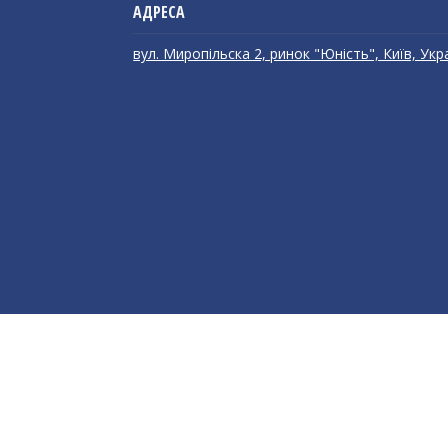
вул. Миропільска 2, ринок "Юність", Київ, Укр