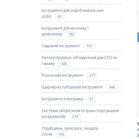
Інструмент для оздоблювальних
робіт
60
Інструмент для монтажу і
демонтажу
592
Садовий інструмент
191
Автоінструмент, обладнання для СТО та
гаражу
530
Різальний інструмент
217
Шарнірно-губцевий інструмент
444
Інструмент електрика
61
Системи зберігання та транспортування
інструментів
274
Струбцини, затискачі, лещата,
столи
106