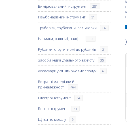
Вимірювальний інструмент
251
Різьбонарізний інструмент
51
Труборізи, трубогини, вальцовки
66
Напилки, рашпілі, надфілі
112
Рубанки, струги, ножі до рубанків
21
Засоби індивідуального захисту
35
Аксесуари для штирьових сполук
6
Витратні матеріали й
приналежності
464
Електроінструмент
54
Бензоінструмент
31
Щітки по металу
9