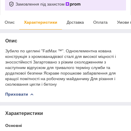
Замовлення під захистом
Опис
Характеристики
Доставка
Оплата
Умови 
Опис
Зубило по цеглині "FatMax ™". Одноелементна кована
конструкція з хромованадієвої сталі для високої міцності і
зносостійкості Загартовано з різким охолодженням з
наступним відпуском для тривалого терміну служби та
додаткової безпеки Яскраве порошкове забарвлення для
кращої помітності на робочому майданчику Для різання і
сколювання цегли і бетону
Приховати
Характеристики
Основні