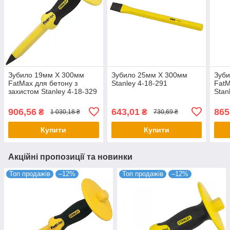
Зубило 19мм Х 300мм
Зубило 25мм X 300мм
Зуб
FatMax для бетону з
Stanley 4-18-291
FatM
захистом Stanley 4-18-329
Stan
906,56
643,01
865
₴
₴
1 030,18 ₴
730,69 ₴
Купити
Купити
Акційні пропозиції та новинки
Топ продажів
–12%
Топ продажів
–12%