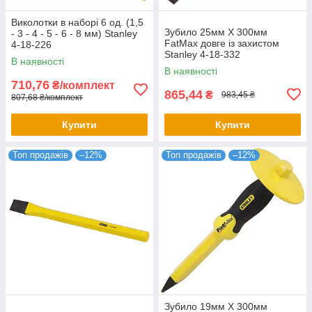
Виколотки в наборі 6 од. (1,5
Зубило 25мм X 300мм
- 3 - 4 - 5 - 6 - 8 мм) Stanley
FatMax довге із захистом
4-18-226
Stanley 4-18-332
В наявності
В наявності
710,76
₴/комплект
865,44
₴
983,45 ₴
807,68 ₴/комплект
Купити
Купити
Топ продажів
–12%
Топ продажів
–12%
Зубило 19мм Х 300мм