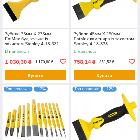
Зубило 75мм X 275мм
Зубило 45мм X 250мм
FatMax будівельне із
FatMax каменяра із захистом
захистом Stanley 4-18-331
Stanley 4-18-333
В наявності
В наявності
1 030,30
758,14
₴
₴
1 170,80 ₴
861,52 ₴
Купити
Купити
Топ продажів
–12%
Топ продажів
–12%