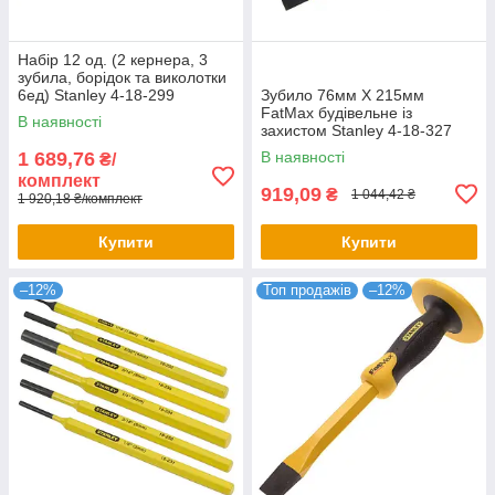
Набір 12 од. (2 кернера, 3
зубила, борідок та виколотки
6ед) Stanley 4-18-299
Зубило 76мм X 215мм
FatMax будівельне із
В наявності
захистом Stanley 4-18-327
1 689,76
В наявності
₴/
комплект
919,09
₴
1 044,42 ₴
1 920,18 ₴/комплект
Купити
Купити
–12%
Топ продажів
–12%