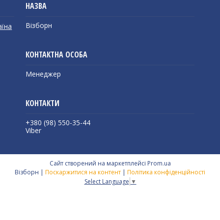
Візборн
аїна
Менеджер
+380 (98) 550-35-44
Viber
Сайт створений на маркетплейсі
Prom.ua
Візборн |
Поскаржитися на контент
|
Політика конфіденційності
Select Language
▼