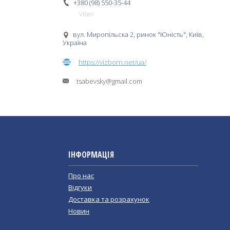
+380 (98) 550-35-44
Viber
вул. Миропільска 2, ринок "Юність", Київ,
Україна
https://vizborn.net/ua/
tsabevsky@gmail.com
ІНФОРМАЦІЯ
Про нас
Відгуки
Доставка та розрахунок
Новин