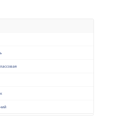
ь
лассовая
к
ний