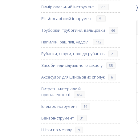
Вимірювальний інструмент
251
Різьбонарізний інструмент
51
Труборізи, трубогини, вальцовки
66
Напилки, рашпілі, надфілі
112
Рубанки, струги, ножі до рубанків
21
Засоби індивідуального захисту
35
Аксесуари для штирьових сполук
6
Витратні матеріали й
приналежності
464
Електроінструмент
54
Бензоінструмент
31
Щітки по металу
9