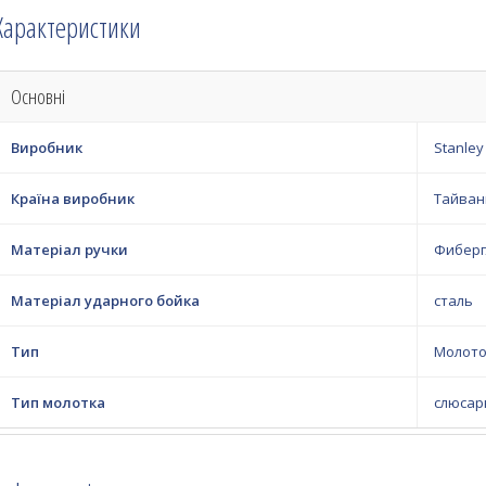
Характеристики
Основні
Виробник
Stanley
Країна виробник
Тайван
Матеріал ручки
Фиберг
Матеріал ударного бойка
сталь
Тип
Молото
Тип молотка
слюсар