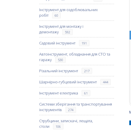
Інструмент для оздоблювальних
робіт
60
Інструмент для монтажу і
демонтажу
592
Садовий інструмент
191
Автоінструмент, обладнання для СТО та
гаражу
530
Різальний інструмент
217
Шарнірно-губцевий інструмент
444
Інструмент електрика
61
Системи зберігання та транспортування
інструментів
274
Струбцини, затискачі, лещата,
столи
106