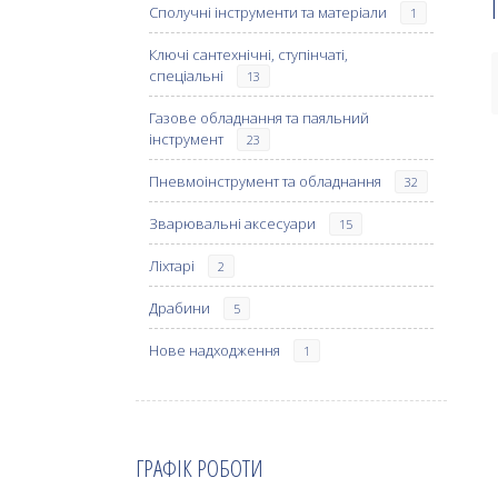
Сполучні інструменти та матеріали
1
Ключі сантехнічні, ступінчаті,
спеціальні
13
Газове обладнання та паяльний
інструмент
23
Пневмоінструмент та обладнання
32
Зварювальні аксесуари
15
Ліхтарі
2
Драбини
5
Нове надходження
1
ГРАФІК РОБОТИ