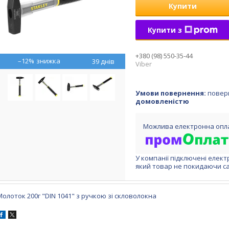
Купити
Купити з
+380 (98) 550-35-44
–12%
39 днів
Viber
повер
домовленістю
У компанії підключені елект
який товар не покидаючи са
Молоток 200г "DIN 1041" з ручкою зі скловолокна