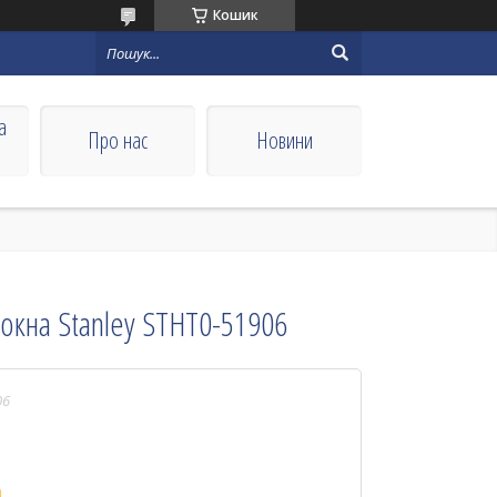
Кошик
а
Про нас
Новини
локна Stanley STHT0-51906
06