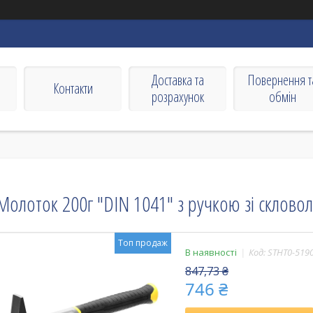
Доставка та
Повернення т
Контакти
розрахунок
обмін
Молоток 200г "DIN 1041" з ручкою зі склово
Топ продаж
В наявності
Код:
STHT0-519
847,73 ₴
746 ₴