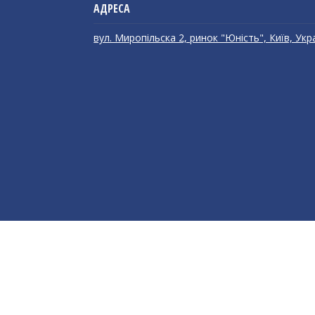
вул. Миропільска 2, ринок "Юність", Київ, Укр