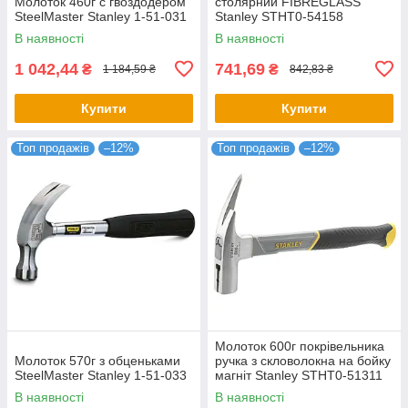
Молоток 460г с гвоздодером
столярний FIBREGLASS
SteelMaster Stanley 1-51-031
Stanley STHT0-54158
В наявності
В наявності
1 042,44
741,69
₴
₴
1 184,59 ₴
842,83 ₴
Купити
Купити
Топ продажів
–12%
Топ продажів
–12%
Молоток 600г покрівельника
Молоток 570г з обценьками
ручка з скловолокна на бойку
SteelMaster Stanley 1-51-033
магніт Stanley STHT0-51311
В наявності
В наявності