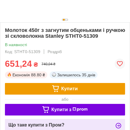
Молоток 450г з загнутим обценьками і ручкою
зі скловолокна Stanley STHT0-51309
В наявності
Код: STHT0-51309
Роздріб
651,24
₴
740,04 ₴
Економія
88.80 ₴
Залишилось
35 днів
Купити
або
Купити з
Що таке купити з Пром?