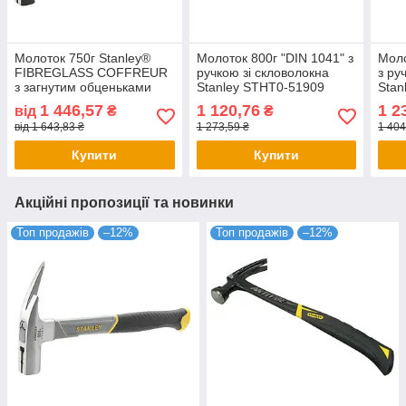
Молоток 750г Stanley®
Молоток 800г "DIN 1041" з
Моло
FIBREGLASS COFFREUR
ручкою зі скловолокна
з ру
з загнутим обценьками
Stanley STHT0-51909
Stan
STHT0-54123
1 446,57
1 120,76
1 2
від
₴
₴
від 1 643,83 ₴
1 273,59 ₴
1 404
Купити
Купити
Акційні пропозиції та новинки
Топ продажів
–12%
Топ продажів
–12%