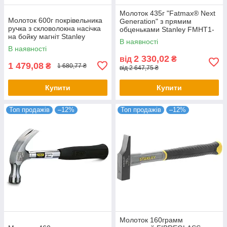
Молоток 435г "Fatmax® Next
Молоток 600г покрівельника
Generation" з прямим
ручка з скловолокна насічка
обценьками Stanley FMHT1-
на бойку магніт Stanley
51276
В наявності
STHT0-51312
В наявності
2 330,02
від
₴
1 479,08
₴
1 680,77 ₴
від 2 647,75 ₴
Купити
Купити
Топ продажів
–12%
Топ продажів
–12%
Молоток 160грамм