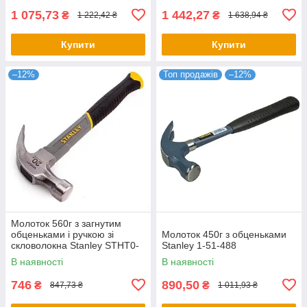
1 075,73
1 442,27
₴
₴
1 222,42 ₴
1 638,94 ₴
Купити
Купити
–12%
Топ продажів
–12%
Молоток 560г з загнутим
обценьками і ручкою зі
Молоток 450г з обценьками
скловолокна Stanley STHT0-
Stanley 1-51-488
51310
В наявності
В наявності
746
890,50
₴
₴
847,73 ₴
1 011,93 ₴