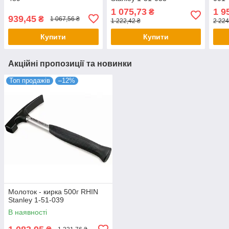
1 075,73
1 9
₴
939,45
₴
1 067,56 ₴
1 222,42 ₴
2 224
Купити
Купити
Акційні пропозиції та новинки
Топ продажів
–12%
Молоток - кирка 500г RHIN
Stanley 1-51-039
В наявності