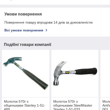
Умови повернення
Повернення товару впродовж 14 днів за домовленістю
Всі умови повернення
Подібні товари компанії
Молоток 570г з
Молоток 570г з
Моло
обценьками Stanley 1-51-
обценьками SteelMaster
Anti
489
Stanley 1-51-033
001