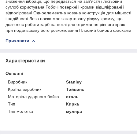
зниження вібрації, що передається на зап'ястя і ліктьовий
суглоб користувача Робочі поверхні і кромки відшліфовані і
відполіровані Одноелементна кована конструкція для міцності
і надійності Лезо носка має загартовану ріжучу кромку, що
дозволяє робити карб на цеглі для отримання рівного краю
при подальшому його розколюванні Плоский бойок з фасками
Приховати
Характеристики
Основні
Виробник
Stanley
Країна виробник
Тайвань
Матеріал ударного бойка
сталь
Тип
Кирка
Тип молотка
муляра