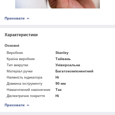
Приховати
Характеристики
Основні
Виробник
Stanley
Країна виробник
Тайвань
Тип викрутки
Універсальна
Матеріал ручки
Багатокомпонентний
Наявність індикатора
Ні
Довжина інструменту
90 мм
Намагнічений наконечник
Так
Діелектричне покриття
Ні
Приховати