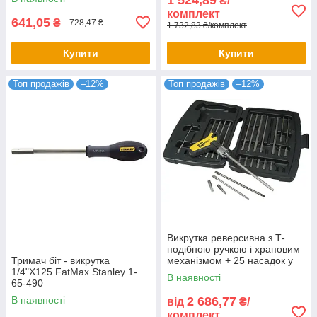
₴/
комплект
641,05
₴
728,47 ₴
1 732,83 ₴/комплект
Купити
Купити
Топ продажів
–12%
Топ продажів
–12%
Викрутка реверсивна з Т-
подібною ручкою і храповим
Тримач біт - викрутка
механізмом + 25 насадок у
1/4"X125 FatMax Stanley 1-
кейсі FatMax Stanley 0-79-
В наявності
65-490
153
В наявності
2 686,77
від
₴/
комплект