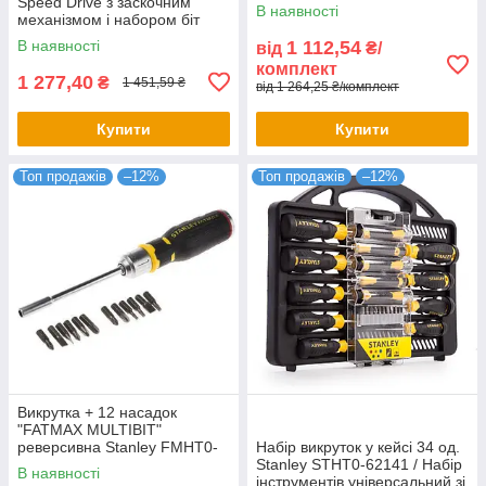
Speed Drive з заскочним
FMHT0-62689
В наявності
механізмом і набором біт
STANLEY FMHT62692-0
В наявності
1 112,54
від
₴/
комплект
1 277,40
₴
1 451,59 ₴
від 1 264,25 ₴/комплект
Купити
Купити
Топ продажів
–12%
Топ продажів
–12%
Викрутка + 12 насадок
"FATMAX MULTIBIT"
реверсивна Stanley FMHT0-
Набір викруток у кейсі 34 од.
62690
Stanley STHT0-62141 / Набір
В наявності
інструментів універсальний зі