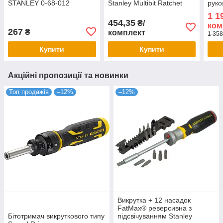
STANLEY 0-68-012
Stanley Multibit Ratchet
руко
Stubby 0-66-358 з
Stan
1 1
храповим механізмом
454,35
₴/
ком
267
₴
комплект
1 358
Купити
Купити
Акційні пропозиції та новинки
Топ продажів
–12%
–12%
Викрутка + 12 насадок
FatMax® реверсивна з
Бітотримач викруткового типу
підсвічуванням Stanley