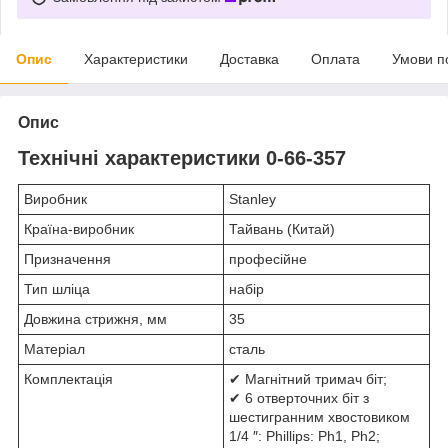
Опис
Характеристики
Доставка
Оплата
Умови п
Опис
Технічні характеристики 0-66-357
Виробник
Stanley
Країна-виробник
Тайвань (Китай)
Призначення
професійне
Тип шліца
набір
Довжина стрижня, мм
35
Матеріал
сталь
Комплектація
✔ Магнітний тримач біт;
✔ 6 отверточних біт з
шестигранним хвостовиком
1/4 ″: Phillips: Ph1, Ph2;