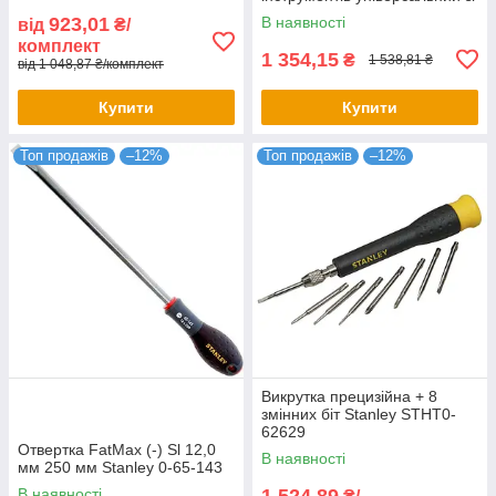
сталі
923,01
В наявності
від
₴/
комплект
1 354,15
₴
1 538,81 ₴
від 1 048,87 ₴/комплект
Купити
Купити
Топ продажів
–12%
Топ продажів
–12%
Викрутка прецизійна + 8
змінних біт Stanley STHT0-
62629
Отвертка FatMax (-) Sl 12,0
В наявності
мм 250 мм Stanley 0-65-143
В наявності
1 524,89