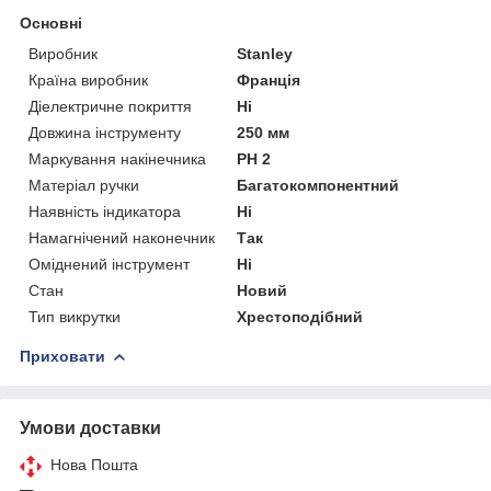
Основні
Виробник
Stanley
Країна виробник
Франція
Діелектричне покриття
Ні
Довжина інструменту
250 мм
Маркування накінечника
PH 2
Матеріал ручки
Багатокомпонентний
Наявність індикатора
Ні
Намагнічений наконечник
Так
Оміднений інструмент
Ні
Стан
Новий
Тип викрутки
Хрестоподібний
Приховати
Умови доставки
Нова Пошта