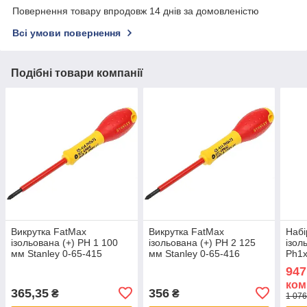
Повернення товару впродовж 14 днів за домовленістю
Всі умови повернення
Подібні товари компанії
Викрутка FatMax
Викрутка FatMax
Набі
ізольована (+) PH 1 100
ізольована (+) PH 2 125
ізол
мм Stanley 0-65-415
мм Stanley 0-65-416
Ph1x
FMH
947
ком
365,35
356
₴
₴
1 076