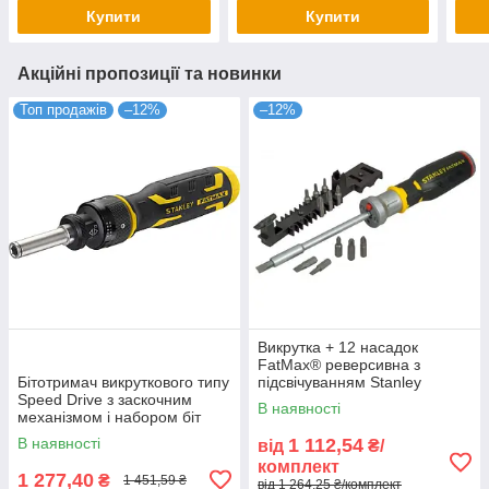
Купити
Купити
Акційні пропозиції та новинки
Топ продажів
–12%
–12%
Викрутка + 12 насадок
FatMax® реверсивна з
Бітотримач викруткового типу
підсвічуванням Stanley
Speed Drive з заскочним
FMHT0-62689
В наявності
механізмом і набором біт
STANLEY FMHT62692-0
В наявності
1 112,54
від
₴/
комплект
1 277,40
₴
1 451,59 ₴
від 1 264,25 ₴/комплект