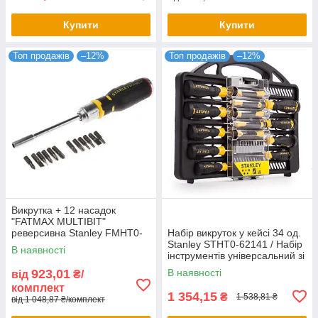
Купити
Купити
Топ продажів
–12%
Топ продажів
–12%
Викрутка + 12 насадок
"FATMAX MULTIBIT"
реверсивна Stanley FMHT0-
Набір викруток у кейсі 34 од.
62690
Stanley STHT0-62141 / Набір
В наявності
інструментів універсальний зі
сталі
923,01
В наявності
від
₴/
комплект
1 354,15
₴
1 538,81 ₴
від 1 048,87 ₴/комплект