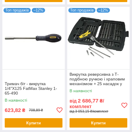
Топ продажів
–12%
Топ продажів
–12%
Викрутка реверсивна з Т-
подібною ручкою і храповим
Тримач біт - викрутка
механізмом + 25 насадок у
1/4"X125 FatMax Stanley 1-
кейсі FatMax Stanley 0-79-
В наявності
65-490
153
В наявності
2 686,77
від
₴/
комплект
623,82
₴
708,89 ₴
від 3 053,15 ₴/комплект
Купити
Купити