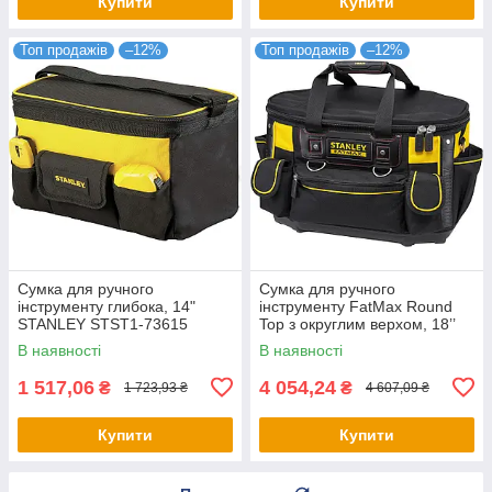
Купити
Купити
Топ продажів
–12%
Топ продажів
–12%
Сумка для ручного
Сумка для ручного
інструменту глибока, 14"
інструменту FatMax Round
STANLEY STST1-73615
Top з округлим верхом, 18’’
STANLEY FMST1-70749
В наявності
В наявності
1 517,06
4 054,24
₴
₴
1 723,93 ₴
4 607,09 ₴
Купити
Купити