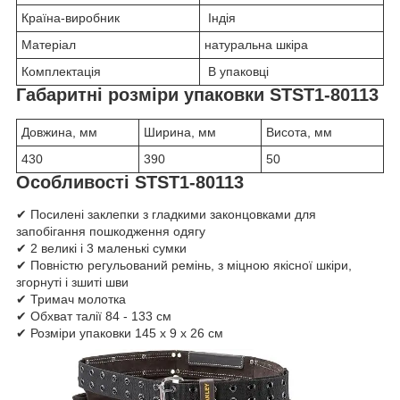
Країна-виробник
Індія
Матеріал
натуральна шкіра
Комплектація
В упаковці
Габаритні розміри упаковки STST1-80113
Довжина, мм
Ширина, мм
Висота, мм
430
390
50
Особливості STST1-80113
✔ Посилені заклепки з гладкими законцовками для
запобігання пошкодження одягу
✔ 2 великі і 3 маленькі сумки
✔ Повністю регульований ремінь, з міцною якісної шкіри,
згорнуті і зшиті шви
✔ Тримач молотка
✔ Обхват талії 84 - 133 см
✔ Розміри упаковки 145 х 9 х 26 см