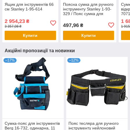
Ящик для інструментів 66
Поясна сумка для ручного
Сумк
см Stanley 1-95-614
інструменту Stanley 1-93-
відк
329 / Пояс сумка для
7071
інструментів
інст
2 954,23
1 6
₴
497,96
₴
3 357,08 ₴
1 915
Купити
Купити
Акційні пропозиції та новинки
–17%
–12%
Сумка-пояс для інструментів
Пояс тесляра для ручного
Berg 16-732, одинарна, 11
інструменту нейлоновий