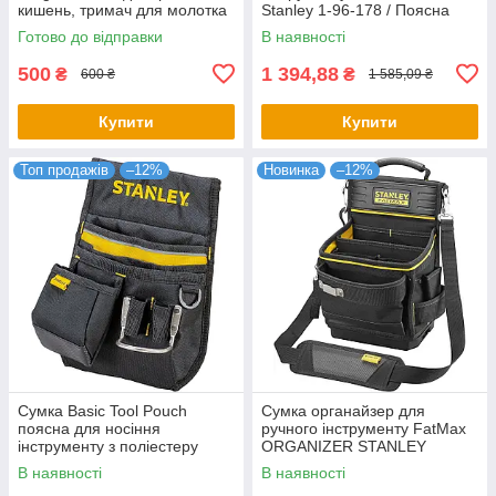
кишень, тримач для молотка
Stanley 1-96-178 / Поясна
сумка для інструментів
Готово до відправки
В наявності
500
1 394,88
₴
₴
600 ₴
1 585,09 ₴
Купити
Купити
Топ продажів
–12%
Новинка
–12%
Сумка Basic Tool Pouch
Сумка органайзер для
поясна для носіння
ручного інструменту FatMax
інструменту з поліестеру
ORGANIZER STANLEY
STANLEY 1-96-181
FMST17624-1
В наявності
В наявності