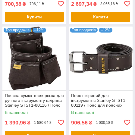
700,58
2 697,34
₴
₴
796,11 ₴
3 065,16 ₴
Купити
Купити
Топ продажів
–12%
Топ продажів
–12%
Поясна сумка теслярська для
Пояс шкіряний для
ручного інструменту шкіряна
інструментів Stanley STST1-
Stanley STST1-80116 / Пояс
80119 / Пояс для поясних
сумка для інструментів
сумок і підсумків під
В наявності
В наявності
інструменти
1 390,96
906,56
₴
₴
1 580,64 ₴
1 030,18 ₴