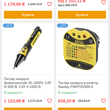
2 102,11
від
₴
1 179,90
₴
1 340,79 ₴
від 2 388,76 ₴
Купити
Купити
–12%
–12%
Тестер напруги
безконтактний 20-1000V, CAT
Тестер напруги в розетці
III 600 В, CAT II 1000 В,
Stanley FMHT82569-6
виявлення металу 20мм
В наявності
В наявності
Stanley FMHT82567-0
1 123,89
839,20
₴
₴
1 277,15 ₴
953,64 ₴