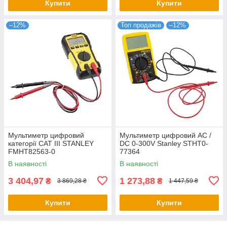
Купити
Купити
–12%
Топ продажів
–12%
Мультиметр цифровий
Мультиметр цифровий AC /
категорії САТ III STANLEY
DC 0-300V Stanley STHT0-
FMHT82563-0
77364
В наявності
В наявності
3 404,97
1 273,88
₴
₴
3 869,28 ₴
1 447,59 ₴
Купити
Купити