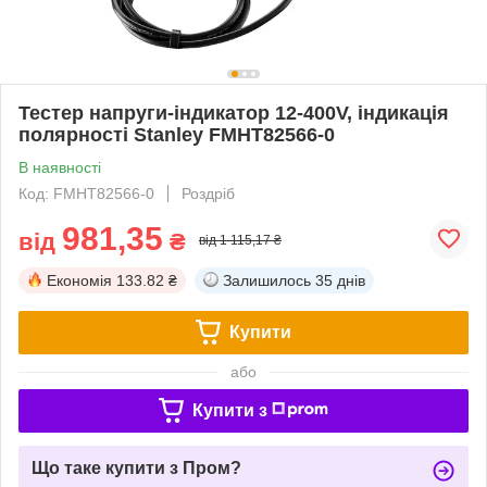
Тестер напруги-індикатор 12-400V, індикація
полярності Stanley FMHT82566-0
В наявності
Код: FMHT82566-0
Роздріб
981,35
від
₴
від 1 115,17 ₴
Економія
133.82 ₴
Залишилось
35 днів
Купити
або
Купити з
Що таке купити з Пром?