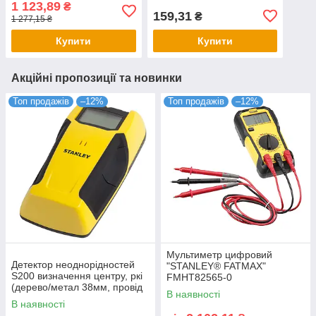
1 123,89
₴
20мм Stanley FMHT82567-
159,31
₴
1 277,15 ₴
0
Купити
Купити
Акційні пропозиції та новинки
Топ продажів
–12%
Топ продажів
–12%
Мультиметр цифровий
Детектор неоднорідностей
"STANLEY® FATMAX"
S200 визначення центру, ркі
FMHT82565-0
(дерево/метал 38мм, провід
В наявності
220В до 51мм) Stanley
В наявності