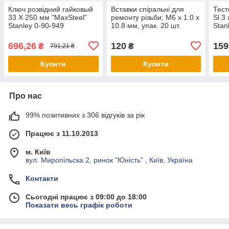
Ключ розвідний гайковый
Вставки спіральні для
Тест
33 Х 250 мм "MaxSteel"
ремонту різьби; М6 х 1.0 х
Sl 3
Stanley 0-90-949
10.8 мм, упак. 20 шт.
Stan
[50/250] Yato YT-1765
696,26
120
159
₴
₴
791,21 ₴
Купити
Купити
Про нас
99% позитивних з 306 відгуків за рік
Працює з 11.10.2013
м. Київ
вул. Миропільска 2, ринок "Юність" , Київ, Україна
Контакти
Сьогодні працює з 09:00 до 18:00
Показати весь графік роботи