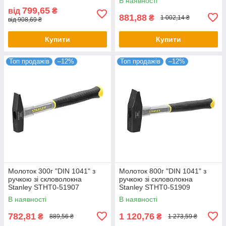
В наявності
799,65
від
₴
881,88
₴
1 002,14 ₴
від 908,69 ₴
Купити
Купити
Топ продажів
–12%
Топ продажів
–12%
Молоток 300г "DIN 1041" з
Молоток 800г "DIN 1041" з
ручкою зі скловолокна
ручкою зі скловолокна
Stanley STHT0-51907
Stanley STHT0-51909
В наявності
В наявності
782,81
1 120,76
₴
₴
889,56 ₴
1 273,59 ₴