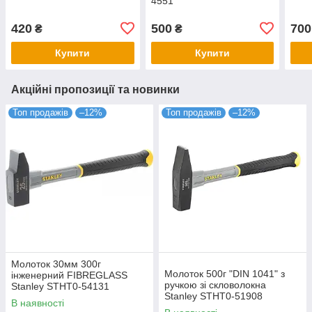
4551
420
500
700
₴
₴
Купити
Купити
Акційні пропозиції та новинки
Топ продажів
–12%
Топ продажів
–12%
Молоток 30мм 300г
Молоток 500г "DIN 1041" з
інженерний FIBREGLASS
ручкою зі скловолокна
Stanley STHT0-54131
Stanley STHT0-51908
В наявності