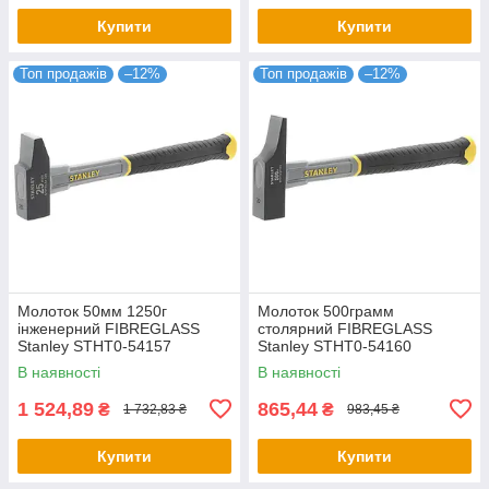
Купити
Купити
Топ продажів
–12%
Топ продажів
–12%
Молоток 50мм 1250г
Молоток 500грамм
інженерний FIBREGLASS
столярний FIBREGLASS
Stanley STHT0-54157
Stanley STHT0-54160
В наявності
В наявності
1 524,89
865,44
₴
₴
1 732,83 ₴
983,45 ₴
Купити
Купити