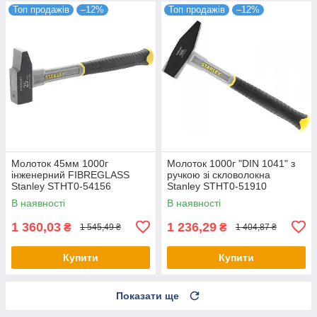
Топ продажів
–12%
Топ продажів
–12%
Молоток 45мм 1000г
Молоток 1000г "DIN 1041" з
інженерний FIBREGLASS
ручкою зі скловолокна
Stanley STHT0-54156
Stanley STHT0-51910
В наявності
В наявності
1 360,03
1 236,29
₴
₴
1 545,49 ₴
1 404,87 ₴
Купити
Купити
Показати ще