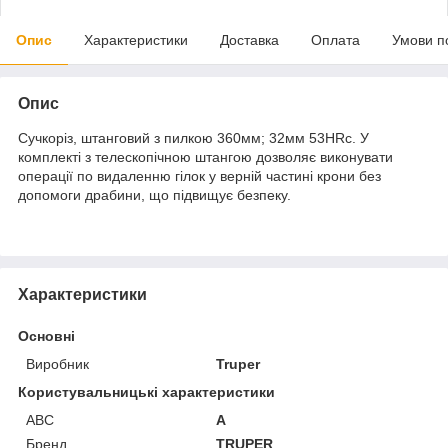
Опис
Характеристики
Доставка
Оплата
Умови п
Опис
Сучкоріз, штанговий з пилкою 360мм; 32мм 53HRc. У
комплекті з телескопічною штангою дозволяє виконувати
операції по видаленню гілок у верній частині крони без
допомоги драбини, що підвищує безпеку.
Характеристики
Основні
Виробник
Truper
Користувальницькі характеристики
ABC
A
Бренд
TRUPER