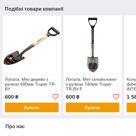
Подібні товари компанії
Лопата, Mini дерево з
Лопата, Mini скловолокно
Колу
ручкою 690мм Truper TR-
з ручкою 740мм Truper
фіб
BY
TR-BY-F
INT
600
600
1 5
₴
₴
Купити
Купити
Про нас