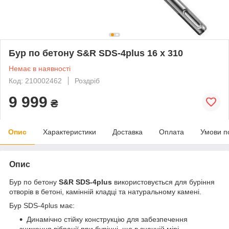
Бур по бетону S&R SDS-4plus 16 х 310
Немає в наявності
Код: 210002462
Роздріб
9 999
₴
Опис
Характеристики
Доставка
Оплата
Умови п
Опис
Бур по бетону
S&R
SDS-4plus
використовується для буріння
отворів в бетоні, камінній кладці та натуральному камені.
Бур SDS-4plus має:
Динамічно стійку конструкцію для забезпечення
зниження вібрації при бурінні, що в значній мірі