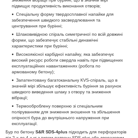
підвищує продуктивність виконання отворів;
Спеціальну форму твердосплавної напайки для
забезпечення швидкого засвердлювання та
центрування при бурінні;
Шлаковивідною спіраль симетричної по всій довжині
форми, що забезпечує стабільні динамічні
характеристики при бурінні;
Високоякісної карбідної напайку, яка забезпечує
високий ресурс роботи свердла навіть при підвищених
експлуатаційних навантаженнях (робота по
армованому бетону);
Запатентовану багатоканальну KVS-спіраль, що в
значній мірі збільшує ефективність буріння за рахунок
швидкого виведення шлаку з отвору та зниження
вібрації;
Термооброблену поверхню зі спеціальним
поліруванням для зниження зношення та збільшення
опірності бура до внутрішнього напруження при
експлуатації.
Бур по бетону
S&R SDS-4plus
підходить для перфораторів
від 2-х до 4-х кг з типом патрону SDS-plus або двопазовим.