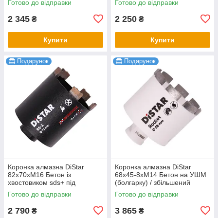
Готово до відправки
Готово до відправки
2 345
2 250
₴
₴
Купити
Купити
Подарунок
Подарунок
Коронка алмазна DiStar
Коронка алмазна DiStar
82x70хМ16 Бетон із
68х45-8хM14 Бетон на УШМ
хвостовиком sds+ під
(болгарку) / збільшений
свердло
ресурс 300+ отворів
Готово до відправки
Готово до відправки
2 790
3 865
₴
₴