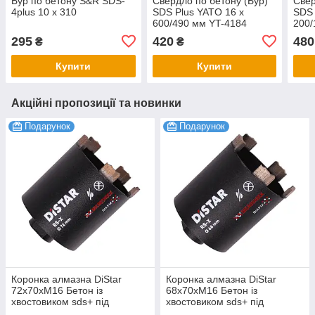
Бур по бетону S&R SDS-
Свердло по бетону (Бур)
Свер
4plus 10 х 310
SDS Plus YATO 16 х
SDS 
600/490 мм YT-4184
200/
295
420
480
₴
₴
Купити
Купити
Акційні пропозиції та новинки
Подарунок
Подарунок
Коронка алмазна DiStar
Коронка алмазна DiStar
72x70хМ16 Бетон із
68x70хМ16 Бетон із
хвостовиком sds+ під
хвостовиком sds+ під
свердло
свердло