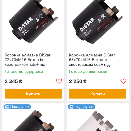
Коронка алмазна DiStar
Коронка алмазна DiStar
72x70хМ16 Бетон із
68x70хМ16 Бетон із
хвостовиком sds+ під
хвостовиком sds+ під
свердло
свердло
Готово до відправки
Готово до відправки
2 345
2 250
₴
₴
Купити
Купити
Подарунок
Подарунок