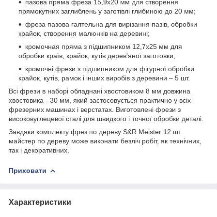
пазова пряма фреза 15,9х20 мм для створення
прямокутних заглиблень у заготівлі глибиною до 20 мм;
фреза пазова галтельна для вирізання пазів, обробки
крайок, створення малюнків на деревині;
кромочная пряма з підшипником 12,7х25 мм для
обробки країв, крайок, кутів дерев'яної заготовки;
кромочні фрези з підшипником для фігурної обробки
крайок, кутів, рамок і інших виробів з деревини – 5 шт.
Всі фрези в наборі обладнані хвостовиком 8 мм довжина
хвостовика - 30 мм, який застосовується практично у всіх
фрезерних машинах і верстатах. Виготовлені фрези з
високовуглецевої сталі для швидкого і точної обробки деталі.
Завдяки комплекту фрез по дереву S&R Meister 12 шт.
майстер по дереву може виконати безліч робіт, як технічних,
так і декоративних.
Приховати
Характеристики