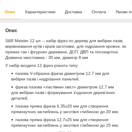
Опис
Характеристики
Доставка
Оплата
Умови п
Опис
S&R Meister 12 шт. – набір фрез по дереву для вибірки пазів,
вирівнювання кутів і країв заготовки, для підрізання кромок, як
прямих так і фігурних деревини, ДСП, ДВП та гіпсокартоні.
Довжина хвостовика - 30 мм, діаметр 8 мм
У набір входити 12 фрез різного типу:
пазова V-образна фреза діаметром 12,7 мм для
вибірки пазів і надрізання панелей;
фреза пазова «ластівчин хвіст» діаметром 12,7 мм
для вибірки пазів і формування з'єднання дерев'яних
деталей;
пазова пряма фреза 6,35х20 мм для створення
прямокутних заглиблень у заготівлі глибиною до 20 мм;
пазова пряма фреза 12,7х25 мм для створення
прямокутних заглиблень у заготівлі глибиною до 25 мм;