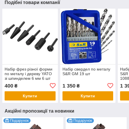
Подібні товари компанії
Набір фрез різної форми
Набір свердел по металу
Набі
по металу і дереву YATO
S&R GM 19 шт
S&R 
зі шпинделем 6 мм 6 шт
108
YT-61712
400
1 350
1 3
₴
₴
Купити
Купити
Акційні пропозиції та новинки
Подарунок
Подарунок