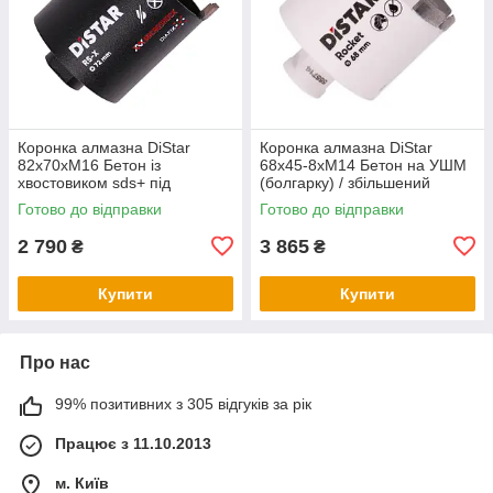
Коронка алмазна DiStar
Коронка алмазна DiStar
82x70хМ16 Бетон із
68х45-8хM14 Бетон на УШМ
хвостовиком sds+ під
(болгарку) / збільшений
свердло
ресурс 300+ отворів
Готово до відправки
Готово до відправки
2 790
3 865
₴
₴
Купити
Купити
Про нас
99% позитивних з 305 відгуків за рік
Працює з 11.10.2013
м. Київ