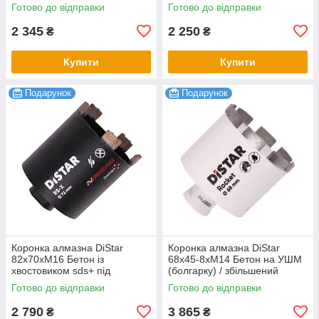
свердло
свердло
Готово до відправки
Готово до відправки
2 345
2 250
₴
₴
Купити
Купити
Подарунок
Подарунок
Коронка алмазна DiStar
Коронка алмазна DiStar
82x70хМ16 Бетон із
68х45-8хM14 Бетон на УШМ
хвостовиком sds+ під
(болгарку) / збільшений
свердло
ресурс 300+ отворів
Готово до відправки
Готово до відправки
2 790
3 865
₴
₴