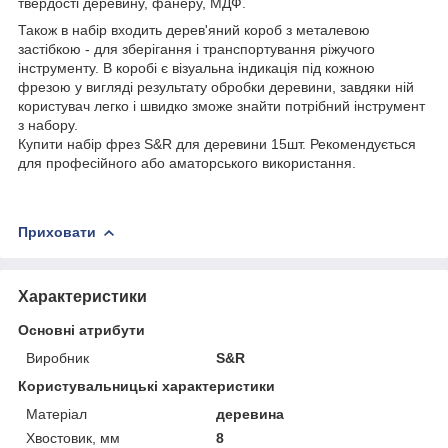
твердості деревину, фанеру, МДФ.
Також в набір входить дерев'яний короб з металевою
застібкою - для зберігання і транспортування ріжучого
інструменту. В коробі є візуальна індикація під кожною
фрезою у вигляді результату обробки деревини, завдяки ній
користувач легко і швидко зможе знайти потрібний інструмент
з набору.
Купити набір фрез S&R для деревини 15шт. Рекомендується
для професійного або аматорського використання.
Приховати
Характеристики
Основні атрибути
Виробник
S&R
Користувальницькі характеристики
Матеріал
деревина
Хвостовик, мм
8