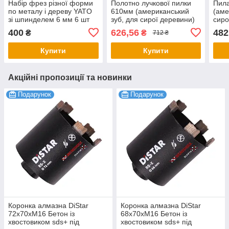
Набір фрез різної форми
Полотно лучкової пилки
Пила
по металу і дереву YATO
610мм (американський
(аме
зі шпинделем 6 мм 6 шт
зуб, для сирої деревини)
сиро
YT-61712
Stanley 1-15-446
15-3
400
626,56
482
₴
₴
712 ₴
Купити
Купити
Акційні пропозиції та новинки
Подарунок
Подарунок
Коронка алмазна DiStar
Коронка алмазна DiStar
72x70хМ16 Бетон із
68x70хМ16 Бетон із
хвостовиком sds+ під
хвостовиком sds+ під