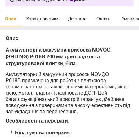
Опис
Характеристики
Доставка
Оплата
Умови п
Опис
Акумуляторна вакуумна присоска NOVQO
(SHIJING) P618B 200 мм для гладкої та
структурованої плитки, біла
Акумуляторний вакуумний присосок NOVQO
P618B призначена для роботи з плиткою та
керамогранітом, а також з іншими матеріалами, як-от
скло, метал, пластик і ламіноване ДСП. Цей
багатофункціональний пристрій гарантує дбайливе
поводження з поверхнями та високу ефективність під
час укладання та перенесення.
Особливості та переваги:
Біла гумова поверхня: