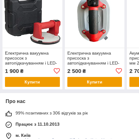
Електрична вакуумна
Електрична вакуумна
Акум
присосок з
присоска з
прис
автопідкачуванням і LED-
автопідкачуванням і LED-
мм 2
дисплеєм — до 90 кг,
дисплеєм — до 220 кг,
1 900
2 500
2 7
₴
₴
NOVQO P618 mini D150
овальна платформа
(P618M)
247×167 мм
Купити
Купити
Про нас
99% позитивних з 306 відгуків за рік
Працює з 11.10.2013
м. Київ