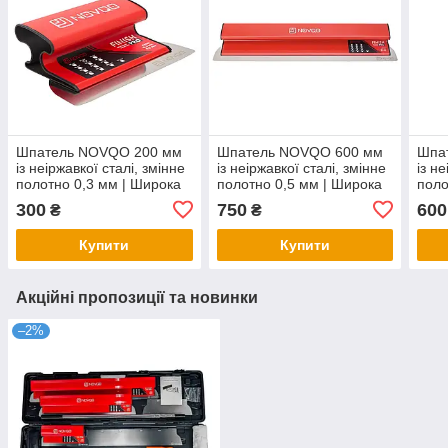
Шпатель NOVQO 200 мм
Шпатель NOVQO 600 мм
Шпа
із неіржавкої сталі, змінне
із неіржавкої сталі, змінне
із н
полотно 0,3 мм | Широка
полотно 0,5 мм | Широка
поло
ручка, BP_1171
ручка, BP_1168
ручк
300
750
600
₴
₴
Купити
Купити
Акційні пропозиції та новинки
–2%