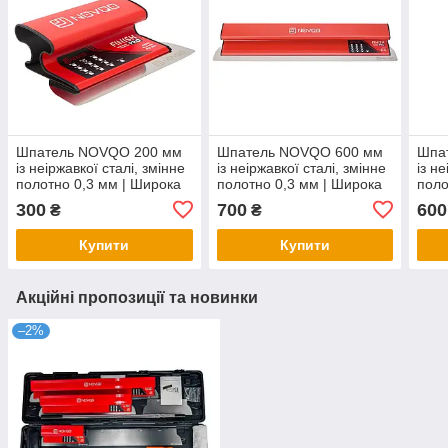
Шпатель NOVQO 200 мм
Шпатель NOVQO 600 мм
Шпа
із неіржавкої сталі, змінне
із неіржавкої сталі, змінне
із н
полотно 0,3 мм | Широка
полотно 0,3 мм | Широка
поло
ручка, BP_1171
ручка, BP_1168
ручк
300
700
600
₴
₴
Купити
Купити
Акційні пропозиції та новинки
–2%