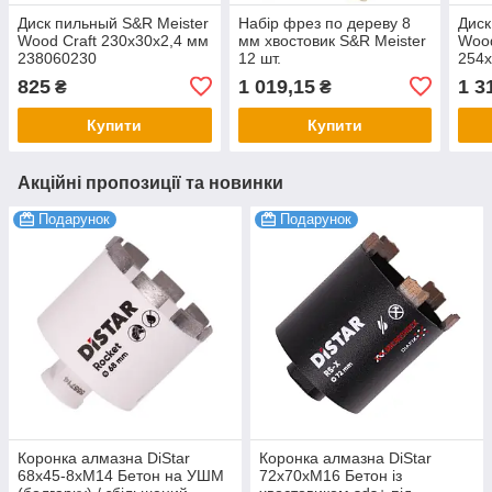
Диск пильный S&R Meister
Набір фрез по дереву 8
Диск
Wood Craft 230х30х2,4 мм
мм хвостовик S&R Meister
Wood
238060230
12 шт.
254x
825
1 019,15
1 3
₴
₴
Купити
Купити
Акційні пропозиції та новинки
Подарунок
Подарунок
Коронка алмазна DiStar
Коронка алмазна DiStar
68х45-8хM14 Бетон на УШМ
72x70хМ16 Бетон із