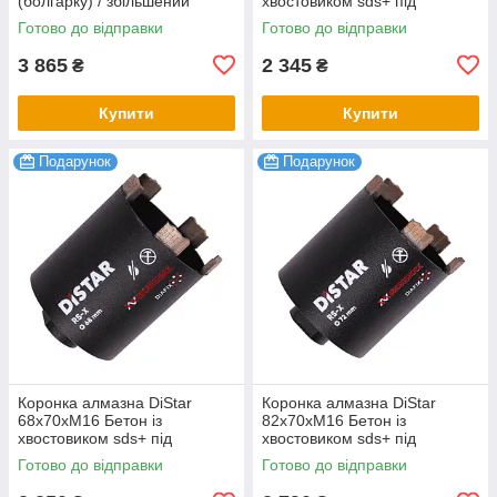
(болгарку) / збільшений
хвостовиком sds+ під
ресурс 300+ отворів
свердло
Готово до відправки
Готово до відправки
3 865
2 345
₴
₴
Купити
Купити
Подарунок
Подарунок
Коронка алмазна DiStar
Коронка алмазна DiStar
68x70хМ16 Бетон із
82x70хМ16 Бетон із
хвостовиком sds+ під
хвостовиком sds+ під
свердло
свердло
Готово до відправки
Готово до відправки